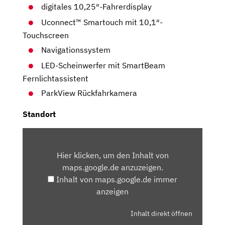
digitales 10,25″-Fahrerdisplay
Uconnect™ Smartouch mit 10,1″-
Touchscreen
Navigationssystem
LED-Scheinwerfer mit SmartBeam
Fernlichtassistent
ParkView Rückfahrkamera
Standort
INHALT
VON
Hier klicken, um den Inhalt von
MAPS.GOOGLE.DE
maps.google.de anzuzeigen.
ANZEIGEN
Inhalt von maps.google.de immer
anzeigen
Inhalt direkt öffnen