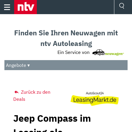
Skip
to
content
Ressorts
Sport
Finden Sie Ihren Neuwagen mit
Börse
Wetter
ntv Autoleasing
TV
Ein Service von
Video
Audio
Angebote ▾
Das Beste
Zurück zu den
Deals
Jeep Compass im