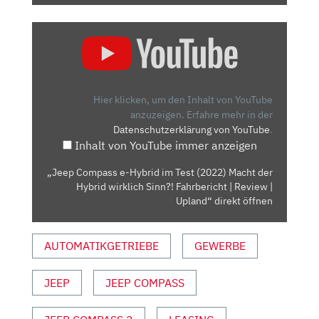
„JEEP
COMPASS
E-
HYBRID
IM
Hier klicken, um den Inhalt von YouTube
TEST
anzuzeigen.
Erfahre mehr in der
Datenschutzerklärung von YouTube
.
(2022)
Inhalt von YouTube immer anzeigen
MACHT
DER
„Jeep Compass e-Hybrid im Test (2022) Macht der
HYBRID
Hybrid wirklich Sinn?! Fahrbericht | Review |
WIRKLICH
Upland“ direkt öffnen
SINN?!
FAHRBERICHT
AUTOMATIKGETRIEBE
GEWERBE
|
REVIEW
JEEP
JEEP COMPASS
|
UPLAND“