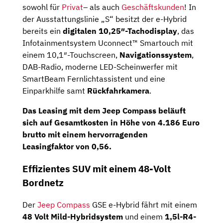
sowohl für
Privat
– als auch
Geschäftskunden
! In
der Ausstattungslinie „S“ besitzt der e-Hybrid
bereits ein
digitalen 10,25″-Tachodisplay
, das
Infotainmentsystem Uconnect™ Smartouch mit
einem 10,1″-Touchscreen,
Navigationssystem
,
DAB-Radio, moderne LED-Scheinwerfer mit
SmartBeam Fernlichtassistent und eine
Einparkhilfe samt
Rückfahrkamera
.
Das Leasing mit dem Jeep Compass beläuft
sich auf
Gesamtkosten
in Höhe von
4.186 Euro
brutto
mit einem hervorragenden
Leasingfaktor von 0,56
.
Effizientes SUV mit einem 48-Volt
Bordnetz
Der
Jeep Compass
GSE e-Hybrid fährt mit einem
48 Volt Mild-Hybridsystem
und einem
1,5l-R4-