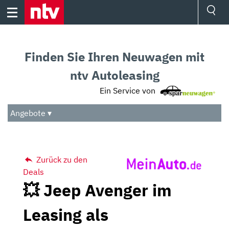
Skip
to
content
Ressorts
Sport
Finden Sie Ihren Neuwagen mit
Börse
Wetter
ntv Autoleasing
TV
Ein Service von
Video
Audio
Angebote ▾
Das Beste
Zurück zu den
Deals
💥 Jeep Avenger im
Leasing als