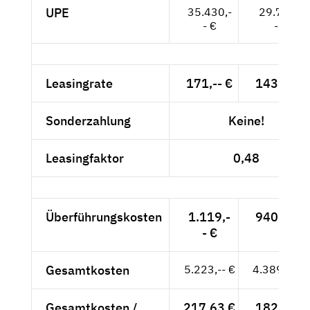
UPE
35.430,-
29.773,-
- €
- €
Leasingrate
171,-- €
143,70 €
Sonderzahlung
Keine!
Leasingfaktor
0,48
Überführungskosten
1.119,-
940,34 €
- €
Gesamtkosten
5.223,-- €
4.389,08 €
Gesamtkosten /
217,63 €
182,88 €