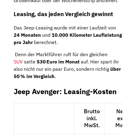
Großeinkauf
oder
der
Wochenendtrip
anstehen.
Leasing,
das
jeden
Vergleich
gewinnt
Das Jeep-Leasing wurde mit einer Laufzeit von
24
Monaten
und
10.000
Kilometer Laufleistung
pro
Jahr
berechnet.
Denn
der
Marktführer
ruft
für
den
gleichen
SUV
satte
530 Euro
im
Monat
auf.
Hier
spart
ihr
also
nicht
nur
ein
paar
Euro,
sondern
richtig
über
50 %
im
Vergleich
.
Jeep Avenger: Leasing-Kosten
Brutto
Netto
inkl.
exkl.
MwSt.
MwSt.