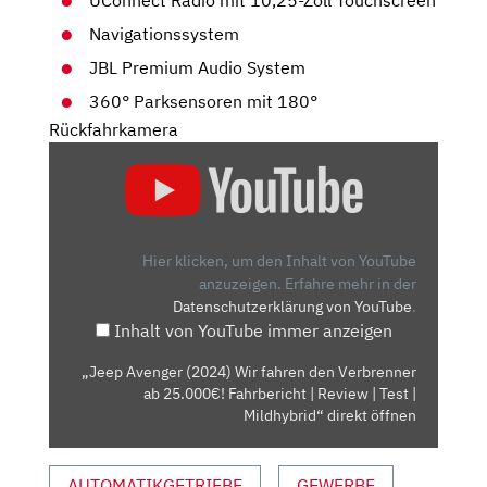
Navigationssystem
JBL Premium Audio System
360° Parksensoren mit 180°
Rückfahrkamera
„JEEP
AVENGER
(2024)
WIR
FAHREN
Hier klicken, um den Inhalt von YouTube
DEN
anzuzeigen.
Erfahre mehr in der
Datenschutzerklärung von YouTube
.
VERBRENNER
Inhalt von YouTube immer anzeigen
AB
25.000€!
„Jeep Avenger (2024) Wir fahren den Verbrenner
FAHRBERICHT
ab 25.000€! Fahrbericht | Review | Test |
|
Mildhybrid“ direkt öffnen
REVIEW
|
AUTOMATIKGETRIEBE
GEWERBE