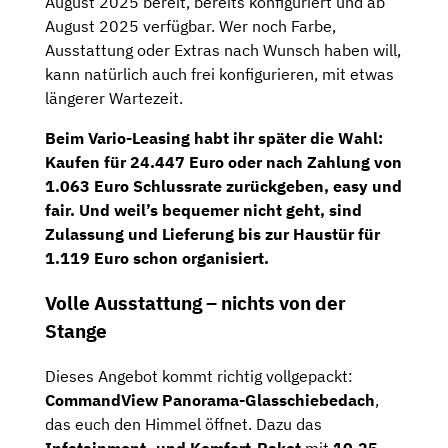
August
2025
bereit
,
bereits
konfiguriert
und ab
August 2025 verfügbar
.
Wer
noch
Farbe,
Ausstattung
oder
Extras
nach
Wunsch
haben
will,
kann
natürlich
auch
frei
konfigurieren,
mit
etwas
längerer
Wartezeit.
Beim
Vario-
Leasing
habt
ihr
später
die
Wahl:
Kaufen
für
24.447
Euro
oder
nach
Zahlung
von
1.063
Euro
Schlussrate
zurückgeben
,
easy
und
fair.
Und
weil’s
bequemer
nicht
geht,
sind
Zulassung
und
Lieferung
bis
zur
Haustür
für
1.119
Euro
schon
organisiert.
Volle
Ausstattung –
nichts
von
der
Stange
Dieses
Angebot
kommt
richtig
vollgepackt:
CommandView
Panorama-
Glasschiebedach
,
das
euch
den
Himmel
öffnet.
Dazu
das
Infotainment-
und
Komfort-
Paket
mit
10,25-