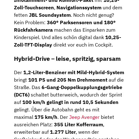
Zoll-
Touchscreen
,
Navigationssystem
und
dem
fetten
JBL
Soundsystem
.
Noch
nicht
genug?
Kein
Problem:
360°
Parksensoren
und
180°
Rückfahrkamera
machen
das
Einparken
zum
Kinderspiel.
Und
alles
schön
digital
dank
10,25-
Zoll-
TFT-
Display
direkt
vor
euch
im
Cockpit.
Hybrid-
Drive –
leise,
spritzig,
sparsam
Der
1,2-
Liter-
Benziner
mit
Mild-
Hybrid-
System
bringt
101
PS
und
205
Nm
Drehmoment
auf
die
Straße.
Das
6-
Gang-
Doppelkupplungsgetriebe
(
DCT6)
schaltet
butterweich, wodurch
der
Sprint
auf
100
km/
h
gelingt
in
rund
10,5
Sekunden
geli
ngt. Über die Autobahn geht es mit
maximal
175
km/
h
. Der
Jeep Avenger
bietet
ausreichen
Platz:
355
Liter
Kofferraum
,
erweiterbar
auf
1.277
Liter
,
wenn
der