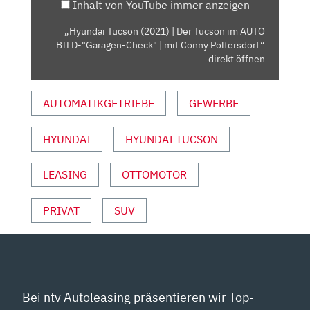
Inhalt von YouTube immer anzeigen
BILD-
"GARAGEN-
„Hyundai Tucson (2021) | Der Tucson im AUTO
CHECK"
BILD-"Garagen-Check" | mit Conny Poltersdorf“
|
direkt öffnen
MIT
CONNY
AUTOMATIKGETRIEBE
GEWERBE
POLTERSDORF“
VON
HYUNDAI
HYUNDAI TUCSON
YOUTUBE
ANZEIGEN
LEASING
OTTOMOTOR
PRIVAT
SUV
Bei ntv Autoleasing präsentieren wir Top-