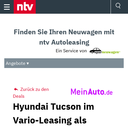
Skip
to
content
Ressorts
Sport
Finden Sie Ihren Neuwagen mit
Börse
Wetter
ntv Autoleasing
TV
Ein Service von
Video
Audio
Angebote ▾
Das Beste
Zurück zu den
Deals
Hyundai Tucson im
Vario-Leasing als