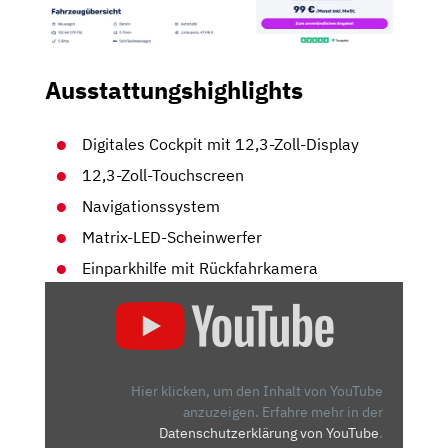
Ausstattungshighlights
Digitales Cockpit mit 12,3-Zoll-Display
12,3-Zoll-Touchscreen
Navigationssystem
Matrix-LED-Scheinwerfer
Einparkhilfe mit Rückfahrkamera
„HYUNDAI
TUCSON
(2021)
| DER
TUCSON
Hier klicken, um den Inhalt von YouTube
IM
anzuzeigen.
Erfahre mehr in der
Datenschutzerklärung von YouTube
.
AUTO