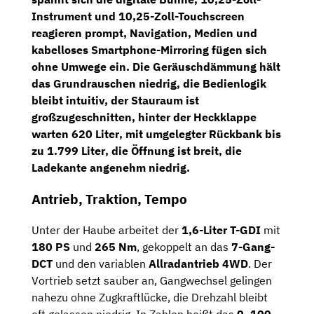
Instrument
und
10,25-Zoll-Touchscreen
reagieren prompt, Navigation, Medien und
kabelloses Smartphone-Mirroring
fügen sich
ohne Umwege ein. Die Geräuschdämmung hält
das Grundrauschen niedrig, die Bedienlogik
bleibt intuitiv, der Stauraum ist
großzugeschnitten, hinter der Heckklappe
warten
620 Liter
, mit umgelegter Rückbank
bis
zu 1.799 Liter
, die Öffnung ist breit, die
Ladekante angenehm niedrig.
Antrieb, Traktion, Tempo
Unter der Haube arbeitet der
1,6-Liter T-GDI
mit
180 PS
und
265 Nm
, gekoppelt an das
7-Gang-
DCT
und den variablen
Allradantrieb 4WD
. Der
Vortrieb setzt sauber an, Gangwechsel gelingen
nahezu ohne Zugkraftlücke, die Drehzahl bleibt