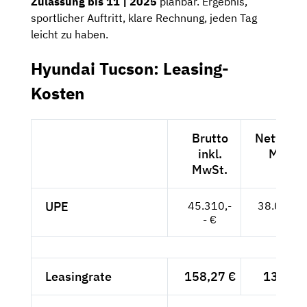
Zulassung bis 11 | 2025
planbar. Ergebnis,
sportlicher Auftritt, klare Rechnung, jeden Tag
leicht zu haben.
Hyundai Tucson: Leasing-
Kosten
Brutto
Netto exk
inkl.
MwSt.
MwSt.
UPE
45.310,-
38.076,--
- €
Leasingrate
158,27 €
133,-- 