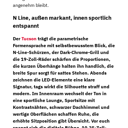
angenehm bleibt.
N Line, außen markant, innen sportlich
entspannt
Der
Tucson
trägt die parametrische
Formensprache mit selbstbewusstem Blick, die
N-Line-Schürzen
, der
Dark-Chrome-Grill
und
die
19-Zoll-Räder
schärfen die Proportionen,
die kurzen Überhänge halten ihn handlich, die
breite Spur sorgt für sattes Stehen. Abends
zeichnen die LED-Elemente eine klare
Signatur, tags wirkt die Silhouette straff und
modern. Im Innenraum wechselt der Ton in
eine sportliche Lounge,
Sportsitze mit
Kontrastnähten
,
schwarzer Dachhimmel
und
wertige Oberflächen schaffen Ruhe, die
erhöhte Sitzposition gibt Übersicht. Vor euch
spannt sich die digitale Bühne,
10,25-Zoll-