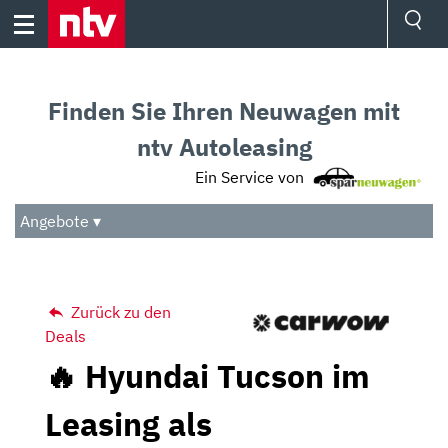
Skip
to
content
Ressorts
Sport
Finden Sie Ihren Neuwagen mit
Börse
Wetter
ntv Autoleasing
TV
Ein Service von
Video
Audio
Angebote ▾
Das Beste
Zurück zu den
Deals
🔥 Hyundai Tucson im
Leasing als