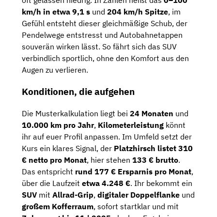
oft gelassen niedrig. In Zahlen heißt das
0–100
km/h in etwa 9,1 s
und
204 km/h Spitze
, im
Gefühl entsteht dieser gleichmäßige Schub, der
Pendelwege entstresst und Autobahnetappen
souverän wirken lässt. So fährt sich das SUV
verbindlich sportlich, ohne den Komfort aus den
Augen zu verlieren.
Konditionen, die aufgehen
Die Musterkalkulation liegt bei
24 Monaten
und
10.000 km pro Jahr
,
Kilometerleistung
könnt
ihr auf euer Profil anpassen. Im Umfeld setzt der
Kurs ein klares Signal, der
Platzhirsch listet 310
€ netto pro Monat
, hier stehen
133 € brutto
.
Das entspricht
rund 177 € Ersparnis pro Monat
,
über die Laufzeit
etwa 4.248 €
. Ihr bekommt ein
SUV
mit
Allrad-Grip
,
digitaler Doppelflanke
und
großem Kofferraum
, sofort startklar und mit