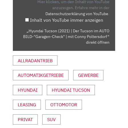
TUCSON
Hier klicken, um den Inhalt von YouTube
IM
anzuzeigen.
Erfahre mehr in der
Datenschutzerklärung von YouTube
.
AUTO
Inhalt von YouTube immer anzeigen
BILD-
"GARAGEN-
„Hyundai Tucson (2021) | Der Tucson im AUTO
CHECK"
BILD-"Garagen-Check" | mit Conny Poltersdorf“
|
direkt öffnen
MIT
CONNY
ALLRADANTRIEB
POLTERSDORF“
VON
AUTOMATIKGETRIEBE
GEWERBE
YOUTUBE
ANZEIGEN
HYUNDAI
HYUNDAI TUCSON
LEASING
OTTOMOTOR
PRIVAT
SUV