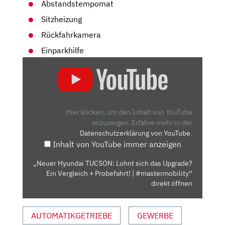
Abstandstempomat
Sitzheizung
Rückfahrkamera
Einparkhilfe
„NEUER
HYUNDAI
TUCSON:
LOHNT
SICH
Hier klicken, um den Inhalt von YouTube
DAS
anzuzeigen.
Erfahre mehr in der
Datenschutzerklärung von YouTube
.
UPGRADE?
Inhalt von YouTube immer anzeigen
EIN
VERGLEICH
„Neuer Hyundai TUCSON: Lohnt sich das Upgrade?
+
Ein Vergleich + Probefahrt! | #mastermobility“
PROBEFAHRT!
direkt öffnen
|
#MASTERMOBILITY“
AUTOMATIKGETRIEBE
GEWERBE
VON