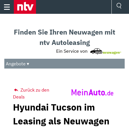
Skip
to
content
Ressorts
Sport
Finden Sie Ihren Neuwagen mit
Börse
Wetter
ntv Autoleasing
TV
Ein Service von
Video
Audio
Angebote ▾
Das Beste
Zurück zu den
Deals
Hyundai Tucson im
Leasing als Neuwagen