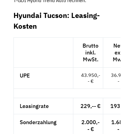
T-GDI Hybrid Trend Auto rechnen.
Hyundai Tucson: Leasing-
Kosten
Brutto
Netto
inkl.
exkl.
MwSt.
MwSt.
UPE
43.950,-
36.933,-
- €
- €
Leasingrate
229,-- €
193,-- €
Sonderzahlung
2.000,-
1.681,-
- €
- €