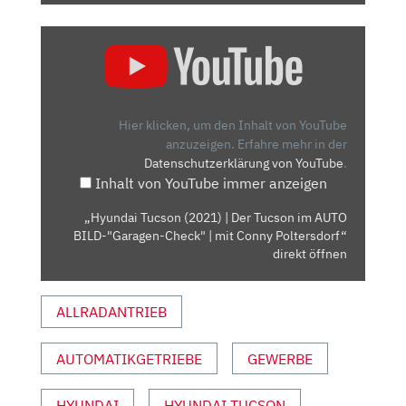
„HYUNDAI
TUCSON
(2021)
| DER
TUCSON
Hier klicken, um den Inhalt von YouTube
IM
anzuzeigen.
Erfahre mehr in der
Datenschutzerklärung von YouTube
.
AUTO
Inhalt von YouTube immer anzeigen
BILD-
"GARAGEN-
„Hyundai Tucson (2021) | Der Tucson im AUTO
CHECK"
BILD-"Garagen-Check" | mit Conny Poltersdorf“
|
direkt öffnen
MIT
CONNY
ALLRADANTRIEB
POLTERSDORF“
VON
AUTOMATIKGETRIEBE
GEWERBE
YOUTUBE
ANZEIGEN
HYUNDAI
HYUNDAI TUCSON