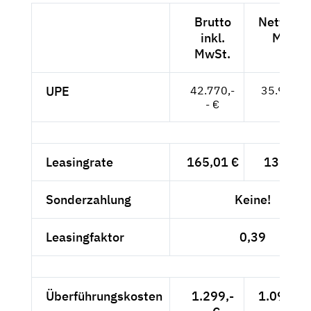
Brutto
Netto exk
inkl.
MwSt.
MwSt.
UPE
42.770,-
35.941,--
- €
Leasingrate
165,01 €
138,66 
Sonderzahlung
Keine!
Leasingfaktor
0,39
Überführungskosten
1.299,-
1.091,60