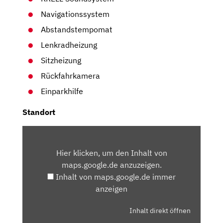
Navigationssystem
Abstandstempomat
Lenkradheizung
Sitzheizung
Rückfahrkamera
Einparkhilfe
Standort
INHALT
VON
Hier klicken, um den Inhalt von
MAPS.GOOGLE.DE
maps.google.de anzuzeigen.
ANZEIGEN
Inhalt von maps.google.de immer
anzeigen
Inhalt direkt öffnen