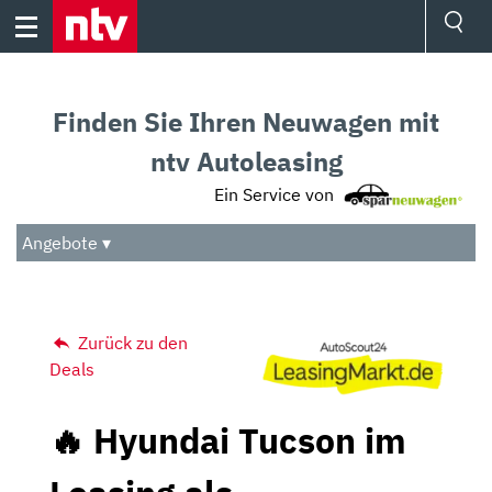
Skip
to
content
Ressorts
Sport
Finden Sie Ihren Neuwagen mit
Börse
Wetter
ntv Autoleasing
TV
Ein Service von
Video
Audio
Angebote ▾
Das Beste
Zurück zu den
Deals
🔥 Hyundai Tucson im