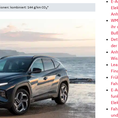
E-A
Ele
sionen: kombiniert: 144 g/km CO
*
2
Anh
WM-
ihr
Buß
Det
der
Anh
Wis
Lea
Fin
Frü
Fah
E-A
fun
Ele
Fah
und