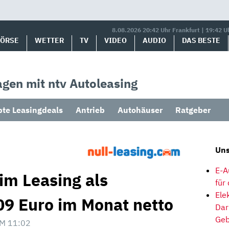
8.08.2026 20:42 Uhr Frankfurt | 19:42 U
BÖRSE
WETTER
TV
VIDEO
AUDIO
DAS BESTE
gen mit ntv Autoleasing
bte Leasingdeals
Antrieb
Autohäuser
Ratgeber
Uns
E-A
im Leasing als
für
Ele
9 Euro im Monat netto
Dar
Geb
M 11:02