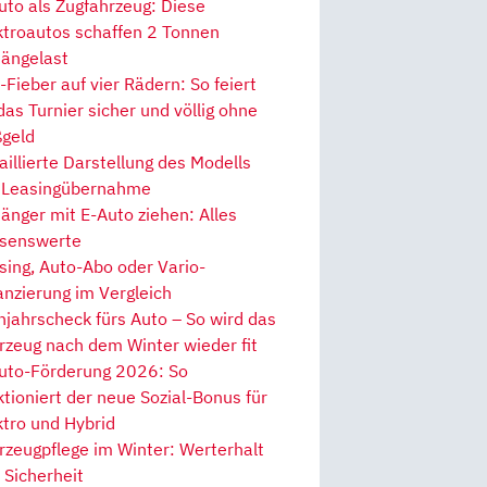
uto als Zugfahrzeug: Diese
ktroautos schaffen 2 Tonnen
ängelast
Fieber auf vier Rädern: So feiert
 das Turnier sicher und völlig ohne
geld
aillierte Darstellung des Modells
 Leasingübernahme
änger mit E-Auto ziehen: Alles
senswerte
sing, Auto-Abo oder Vario-
anzierung im Vergleich
hjahrscheck fürs Auto – So wird das
rzeug nach dem Winter wieder fit
uto-Förderung 2026: So
ktioniert der neue Sozial-Bonus für
ktro und Hybrid
rzeugpflege im Winter: Werterhalt
 Sicherheit