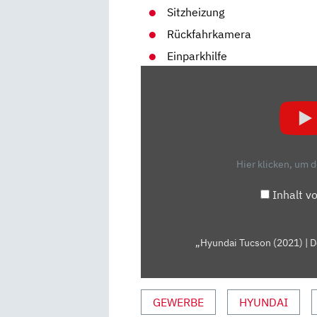
Sitzheizung
Rückfahrkamera
Einparkhilfe
„HYUNDAI
TUCSON
(2021)
| DER
TUCSON
IM
Hier klicken, um 
AUTO
BILD-
Inhalt v
"GARAGEN-
CHECK"
|
„Hyundai Tucson (2021) | 
MIT
CONNY
POLTERSDORF“
GEWERBE
HYUNDAI
VON