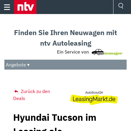
Skip
to
content
Ressorts
Sport
Finden Sie Ihren Neuwagen mit
Börse
Wetter
ntv Autoleasing
TV
Ein Service von
Video
Audio
Angebote ▾
Das Beste
Zurück zu den
Deals
Hyundai Tucson im