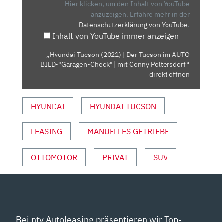
TUCSON
Hier klicken, um den Inhalt von YouTube
IM
anzuzeigen.
Erfahre mehr in der
Datenschutzerklärung von YouTube
.
AUTO
Inhalt von YouTube immer anzeigen
BILD-
"GARAGEN-
„Hyundai Tucson (2021) | Der Tucson im AUTO
CHECK"
BILD-"Garagen-Check" | mit Conny Poltersdorf“
|
direkt öffnen
MIT
CONNY
HYUNDAI
HYUNDAI TUCSON
POLTERSDORF“
VON
LEASING
MANUELLES GETRIEBE
YOUTUBE
ANZEIGEN
OTTOMOTOR
PRIVAT
SUV
Bei ntv Autoleasing präsentieren wir Top-