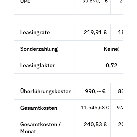
UPE
30.690,-- €
25.790,
- €
Leasingrate
219,91 €
184,80
Sonderzahlung
Keine!
Leasingfaktor
0,72
Überführungskosten
990,-- €
831,93
Gesamtkosten
11.545,68 €
9.702,25
Gesamtkosten /
240,53 €
202,13
Monat