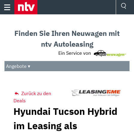
Skip
to
content
Ressorts
Sport
Finden Sie Ihren Neuwagen mit
Börse
Wetter
ntv Autoleasing
TV
Ein Service von
Video
Audio
Angebote ▾
Das Beste
Zurück zu den
Deals
Hyundai Tucson Hybrid
im Leasing als