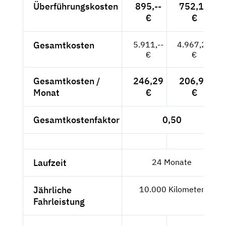
Überführungskosten
895,--
752,10
€
€
Gesamtkosten
5.911,--
4.967,23
€
€
Gesamtkosten /
246,29
206,97
Monat
€
€
Gesamtkostenfaktor
0,50
Laufzeit
24 Monate
Jährliche
10.000 Kilometer
Fahrleistung