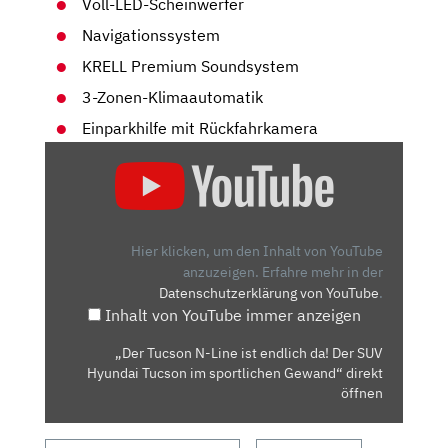
Voll-LED-Scheinwerfer
Navigationssystem
KRELL Premium Soundsystem
3-Zonen-Klimaautomatik
Einparkhilfe mit Rückfahrkamera
„DER
TUCSON
N-
LINE
IST
Hier klicken, um den Inhalt von YouTube
ENDLICH
anzuzeigen.
Erfahre mehr in der
Datenschutzerklärung von YouTube
.
DA!
Inhalt von YouTube immer anzeigen
DER
SUV
„Der Tucson N-Line ist endlich da! Der SUV
HYUNDAI
Hyundai Tucson im sportlichen Gewand“ direkt
TUCSON
öffnen
IM
SPORTLICHEN