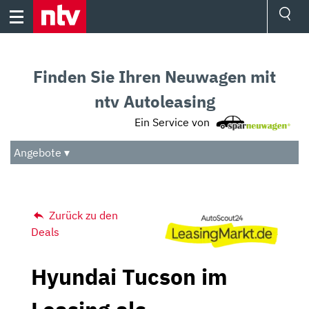
Skip
to
content
Ressorts
Sport
Finden Sie Ihren Neuwagen mit
Börse
Wetter
ntv Autoleasing
TV
Ein Service von
Video
Audio
Angebote ▾
Das Beste
Zurück zu den
Deals
Hyundai Tucson im