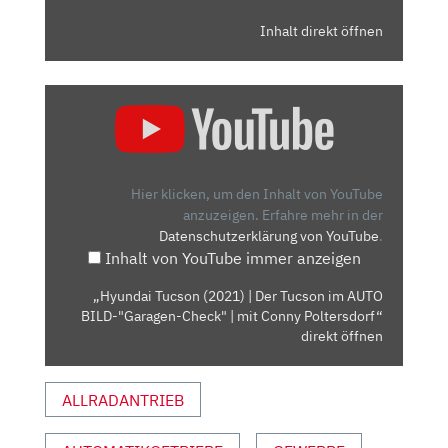
Inhalt direkt öffnen
„HYUNDAI
TUCSON
(2021)
| DER
TUCSON
Hier klicken, um den Inhalt von YouTube
IM
anzuzeigen.
Erfahre mehr in der
Datenschutzerklärung von YouTube
.
AUTO
Inhalt von YouTube immer anzeigen
BILD-
"GARAGEN-
„Hyundai Tucson (2021) | Der Tucson im AUTO
CHECK"
BILD-"Garagen-Check" | mit Conny Poltersdorf“
|
direkt öffnen
MIT
CONNY
ALLRADANTRIEB
POLTERSDORF“
VON