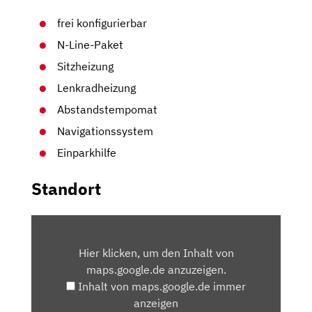
frei konfigurierbar
N-Line-Paket
Sitzheizung
Lenkradheizung
Abstandstempomat
Navigationssystem
Einparkhilfe
Standort
INHALT
VON
Hier klicken, um den Inhalt von
MAPS.GOOGLE.DE
maps.google.de anzuzeigen.
ANZEIGEN
Inhalt von maps.google.de immer
anzeigen