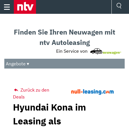
Skip
to
content
Ressorts
Sport
Finden Sie Ihren Neuwagen mit
Börse
Wetter
ntv Autoleasing
TV
Ein Service von
Video
Audio
Angebote ▾
Das Beste
Zurück zu den
Deals
Hyundai Kona im
Leasing als