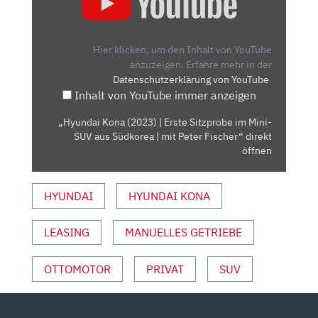
(2023)
|
ERSTE
Hier klicken, um den Inhalt von YouTube
SITZPROBE
anzuzeigen.
Erfahre mehr in der
Datenschutzerklärung von YouTube
.
IM
Inhalt von YouTube immer anzeigen
MINI-
SUV
„Hyundai Kona (2023) | Erste Sitzprobe im Mini-
AUS
SUV aus Südkorea | mit Peter Fischer“ direkt
SÜDKOREA
öffnen
|
MIT
HYUNDAI
HYUNDAI KONA
PETER
FISCHER“
LEASING
MANUELLES GETRIEBE
VON
YOUTUBE
ANZEIGEN
OTTOMOTOR
PRIVAT
SUV