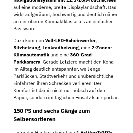
Navigationssystem mit 12,3-Zoll-Touchscreen
auf eine moderne, breite Displaylandschaft. Das
wirkt aufgeräumt, hochwertig und deutlich näher
an der oberen Kompaktklasse als an einfacher
Basisware.
Dazu kommen
Voll-LED-Scheinwerfer
,
Sitzheizung
,
Lenkradheizung
, eine
2-Zonen-
Klimaautomatik
und eine
360-Grad-
Parkkamera
. Gerade Letztere macht den Kona
im Alltag deutlich entspannter, weil enge
Parklücken, Stadtverkehr und unübersichtliche
Einfahrten ihren Schrecken verlieren. Der
Komfort ist damit nicht nur hübsch auf dem
Papier, sondern im täglichen Einsatz klar spürbar.
150 PS und sechs Gänge zum
Selbersortieren
Unter der Haube arbeitet ein
1,6-Liter-T-GDI-