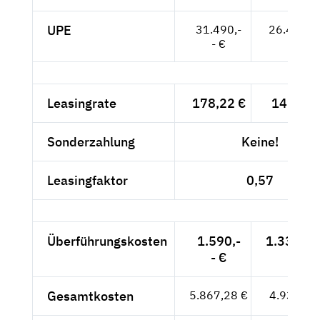
UPE
31.490,-
26.462,--
- €
Leasingrate
178,22 €
149,76 
Sonderzahlung
Keine!
Leasingfaktor
0,57
Überführungskosten
1.590,-
1.336,13
- €
Gesamtkosten
5.867,28 €
4.930,49