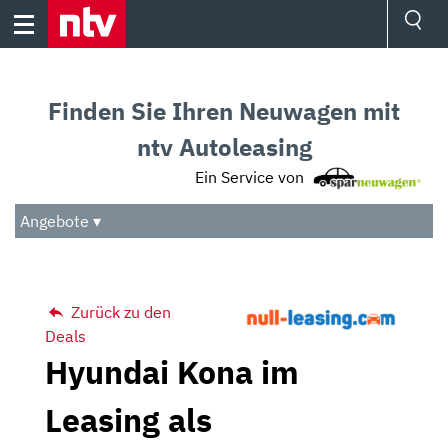
Skip
to
content
Ressorts
Sport
Finden Sie Ihren Neuwagen mit
Börse
Wetter
ntv Autoleasing
TV
Ein Service von
Video
Audio
Angebote ▾
Das Beste
Zurück zu den
Deals
Hyundai Kona im
Leasing als