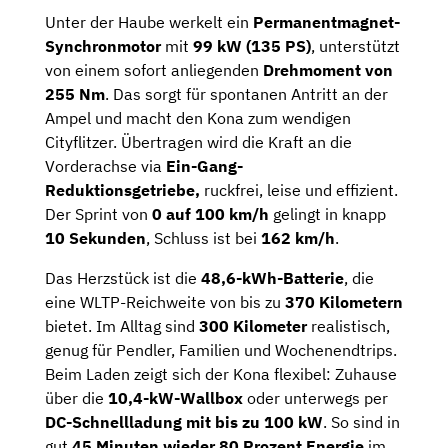
Unter der Haube werkelt ein
Permanentmagnet-
Synchronmotor
mit
99 kW (135 PS)
, unterstützt
von einem sofort anliegenden
Drehmoment von
255 Nm
. Das sorgt für spontanen Antritt an der
Ampel und macht den Kona zum wendigen
Cityflitzer. Übertragen wird die Kraft an die
Vorderachse via
Ein-Gang-
Reduktionsgetriebe,
ruckfrei, leise und effizient.
Der Sprint von
0 auf 100 km/h
gelingt in knapp
10 Sekunden
, Schluss ist bei
162 km/h
.
Das Herzstück ist die
48,6-kWh-Batterie
, die
eine WLTP-Reichweite von bis zu
370 Kilometern
bietet. Im Alltag sind
300 Kilometer
realistisch,
genug für Pendler, Familien und Wochenendtrips.
Beim Laden zeigt sich der Kona flexibel: Zuhause
über die
10,4-kW-Wallbox
oder unterwegs per
DC-Schnellladung mit bis zu 100 kW
. So sind in
gut
45 Minuten wieder 80 Prozent Energie
im