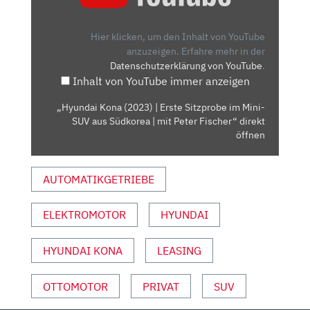
(2023)
|
ERSTE
Hier klicken, um den Inhalt von YouTube
SITZPROBE
anzuzeigen.
Erfahre mehr in der
Datenschutzerklärung von YouTube
.
IM
Inhalt von YouTube immer anzeigen
MINI-
SUV
„Hyundai Kona (2023) | Erste Sitzprobe im Mini-
AUS
SUV aus Südkorea | mit Peter Fischer“ direkt
SÜDKOREA
öffnen
|
MIT
AUTOMATIKGETRIEBE
PETER
FISCHER“
ELEKTROMOTOR
HYUNDAI
VON
YOUTUBE
ANZEIGEN
HYUNDAI KONA
LEASING
OTTOMOTOR
PRIVAT
SUV