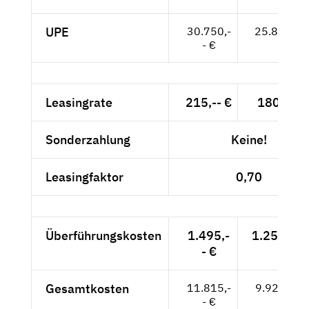
UPE
30.750,-
25.840,-- 
- €
Leasingrate
215,-- €
180,67 €
Sonderzahlung
Keine!
Leasingfaktor
0,70
Überführungskosten
1.495,-
1.256,30 
- €
Gesamtkosten
11.815,-
9.928,57 
- €