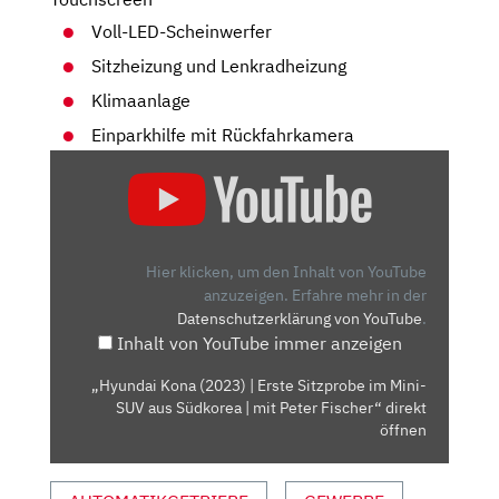
Voll-LED-Scheinwerfer
Sitzheizung und Lenkradheizung
Klimaanlage
Einparkhilfe mit Rückfahrkamera
„HYUNDAI
KONA
(2023)
|
ERSTE
Hier klicken, um den Inhalt von YouTube
SITZPROBE
anzuzeigen.
Erfahre mehr in der
Datenschutzerklärung von YouTube
.
IM
Inhalt von YouTube immer anzeigen
MINI-
SUV
„Hyundai Kona (2023) | Erste Sitzprobe im Mini-
AUS
SUV aus Südkorea | mit Peter Fischer“ direkt
SÜDKOREA
öffnen
|
MIT