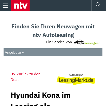
Skip
to
content
Ressorts
Sport
Finden Sie Ihren Neuwagen mit
Börse
Wetter
ntv Autoleasing
TV
Ein Service von
Video
Audio
Angebote ▾
Das Beste
Zurück zu den
Deals
Hyundai Kona im