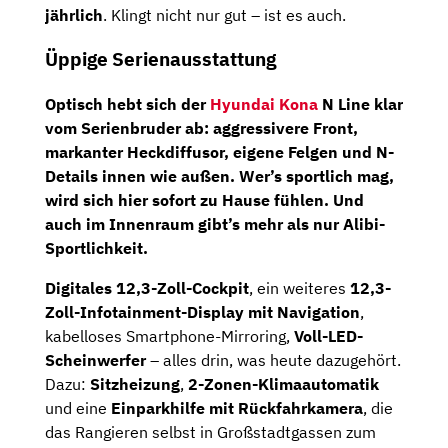
jährlich
. Klingt nicht nur gut – ist es auch.
Üppige Serienausstattung
Optisch hebt sich der
Hyundai Kona
N Line klar
vom Serienbruder ab:
aggressivere Front
,
markanter Heckdiffusor, eigene Felgen und N-
Details innen wie außen. Wer’s sportlich mag,
wird sich hier sofort zu Hause fühlen. Und
auch im Innenraum gibt’s mehr als nur Alibi-
Sportlichkeit.
Digitales 12,3-Zoll-Cockpit
, ein weiteres
12,3-
Zoll-Infotainment-Display mit Navigation
,
kabelloses Smartphone-Mirroring,
Voll-LED-
Scheinwerfer
– alles drin, was heute dazugehört.
Dazu:
Sitzheizung
,
2-Zonen-Klimaautomatik
und eine
Einparkhilfe mit Rückfahrkamera
, die
das Rangieren selbst in Großstadtgassen zum