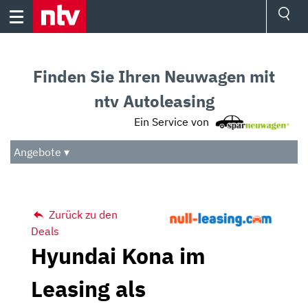
Skip
to
content
Ressorts
Sport
Finden Sie Ihren Neuwagen mit
Börse
Wetter
ntv Autoleasing
TV
Ein Service von
Video
Audio
Angebote ▾
Das Beste
Zurück zu den
Deals
Hyundai Kona im
Leasing als