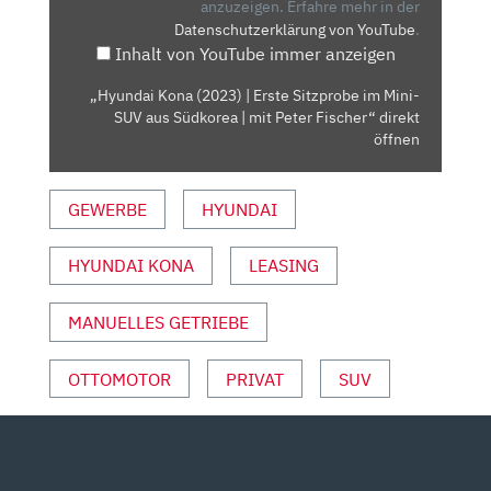
SITZPROBE
anzuzeigen.
Erfahre mehr in der
Datenschutzerklärung von YouTube
.
IM
Inhalt von YouTube immer anzeigen
MINI-
SUV
„Hyundai Kona (2023) | Erste Sitzprobe im Mini-
AUS
SUV aus Südkorea | mit Peter Fischer“ direkt
SÜDKOREA
öffnen
|
MIT
GEWERBE
HYUNDAI
PETER
FISCHER“
HYUNDAI KONA
LEASING
VON
YOUTUBE
ANZEIGEN
MANUELLES GETRIEBE
OTTOMOTOR
PRIVAT
SUV