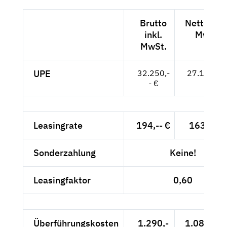
Brutto
Netto exkl
inkl.
MwSt.
MwSt.
UPE
32.250,-
27.101,-- 
- €
Leasingrate
194,-- €
163,03 €
Sonderzahlung
Keine!
Leasingfaktor
0,60
Überführungskosten
1.290,-
1.084,03 