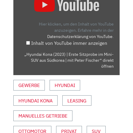
KONA
(2023)
|
ERSTE
Hier klicken, um den Inhalt von YouTube
SITZPROBE
anzuzeigen.
Erfahre mehr in der
Datenschutzerklärung von YouTube
.
IM
Inhalt von YouTube immer anzeigen
MINI-
SUV
„Hyundai Kona (2023) | Erste Sitzprobe im Mini-
AUS
SUV aus Südkorea | mit Peter Fischer“ direkt
SÜDKOREA
öffnen
|
MIT
GEWERBE
HYUNDAI
PETER
FISCHER“
HYUNDAI KONA
LEASING
VON
YOUTUBE
ANZEIGEN
MANUELLES GETRIEBE
OTTOMOTOR
PRIVAT
SUV