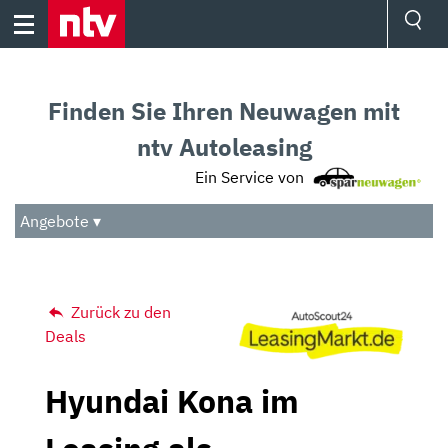
Skip
to
content
Ressorts
Sport
Finden Sie Ihren Neuwagen mit
Börse
Wetter
ntv Autoleasing
TV
Ein Service von
Video
Audio
Angebote ▾
Das Beste
Zurück zu den
Deals
Hyundai Kona im