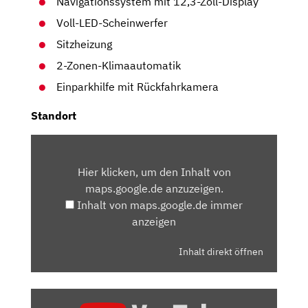
Navigationssystem mit 12,3-Zoll-Display
Voll-LED-Scheinwerfer
Sitzheizung
2-Zonen-Klimaautomatik
Einparkhilfe mit Rückfahrkamera
Standort
INHALT
VON
Hier klicken, um den Inhalt von
MAPS.GOOGLE.DE
maps.google.de anzuzeigen.
ANZEIGEN
Inhalt von maps.google.de immer
anzeigen
Inhalt direkt öffnen
„HYUNDAI