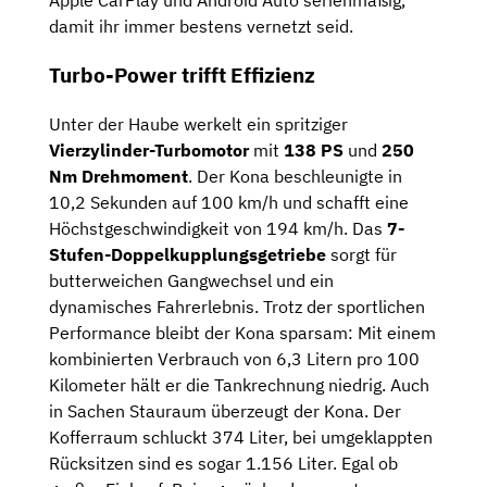
Apple CarPlay und Android Auto serienmäßig,
damit ihr immer bestens vernetzt seid.
Turbo-Power trifft Effizienz
Unter der Haube werkelt ein spritziger
Vierzylinder-Turbomotor
mit
138 PS
und
250
Nm Drehmoment
. Der Kona beschleunigte in
10,2 Sekunden auf 100 km/h und schafft eine
Höchstgeschwindigkeit von 194 km/h. Das
7-
Stufen-Doppelkupplungsgetriebe
sorgt für
butterweichen Gangwechsel und ein
dynamisches Fahrerlebnis.
Trotz der sportlichen
Performance bleibt der Kona sparsam: Mit einem
kombinierten Verbrauch von 6,3 Litern pro 100
Kilometer hält er die Tankrechnung niedrig.
Auch
in Sachen Stauraum überzeugt der Kona. Der
Kofferraum schluckt 374 Liter, bei umgeklappten
Rücksitzen sind es sogar 1.156 Liter. Egal ob