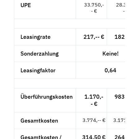
UPE
33.750,-
28.361,-
- €
- €
Leasingrate
217,-- €
182,35 €
Sonderzahlung
Keine!
Leasingfaktor
0,64
Überführungskosten
1.170,-
983,19 €
- €
Gesamtkosten
3.774,-- €
3.171,43 €
Gesamtkosten /
314,50 €
264,29 €