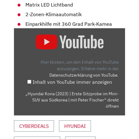
Matrix LED Lichtband
2-Zonen-Klimaautomatik
Einparkhilfe mit 360 Grad Park-Kamea
„HYUNDAI
KONA
(2023)
|
ERSTE
Hier klicken, um den Inhalt von YouTube
SITZPROBE
anzuzeigen.
Erfahre mehr in der
Datenschutzerklärung von YouTube
.
IM
Inhalt von YouTube immer anzeigen
MINI-
SUV
„Hyundai Kona (2023) | Erste Sitzprobe im Mini-
AUS
SUV aus Südkorea | mit Peter Fischer“ direkt
SÜDKOREA
öffnen
|
MIT
CYBERDEALS
HYUNDAI
PETER
FISCHER“