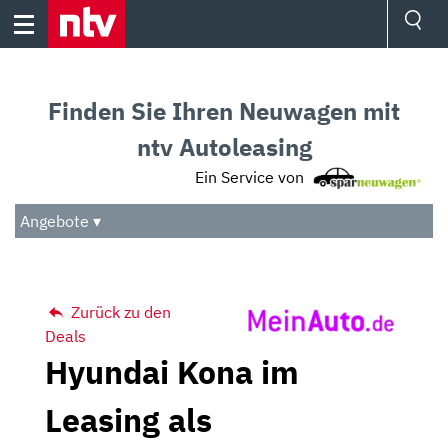
Skip
to
content
Ressorts
Sport
Finden Sie Ihren Neuwagen mit
Börse
Wetter
ntv Autoleasing
TV
Ein Service von
Video
Audio
Angebote ▾
Das Beste
Zurück zu den
Deals
Hyundai Kona im
Leasing als