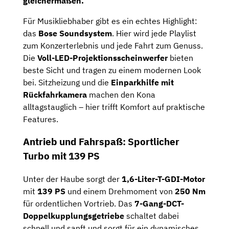
gleichermaßen.
Für Musikliebhaber gibt es ein echtes Highlight:
das
Bose Soundsystem
. Hier wird jede Playlist
zum Konzerterlebnis und jede Fahrt zum Genuss.
Die
Voll-LED-Projektionsscheinwerfer
bieten
beste Sicht und tragen zu einem modernen Look
bei. Sitzheizung und die
Einparkhilfe mit
Rückfahrkamera
machen den Kona
alltagstauglich – hier trifft Komfort auf praktische
Features.
Antrieb und Fahrspaß: Sportlicher
Turbo mit 139 PS
Unter der Haube sorgt der
1,6-Liter-T-GDI-Motor
mit
139 PS
und einem Drehmoment von
250 Nm
für ordentlichen Vortrieb. Das
7-Gang-DCT-
Doppelkupplungsgetriebe
schaltet dabei
schnell und sanft und sorgt für ein dynamisches