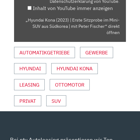
Datenschutzerklärung von YouTube
.
IM
Inhalt von YouTube immer anzeigen
MINI-
SUV
„Hyundai Kona (2023) | Erste Sitzprobe im Mini-
AUS
SUV aus Südkorea | mit Peter Fischer“ direkt
SÜDKOREA
öffnen
|
MIT
AUTOMATIKGETRIEBE
GEWERBE
PETER
FISCHER“
HYUNDAI
HYUNDAI KONA
VON
YOUTUBE
ANZEIGEN
LEASING
OTTOMOTOR
PRIVAT
SUV
Bei ntv Autoleasing präsentieren wir Top-