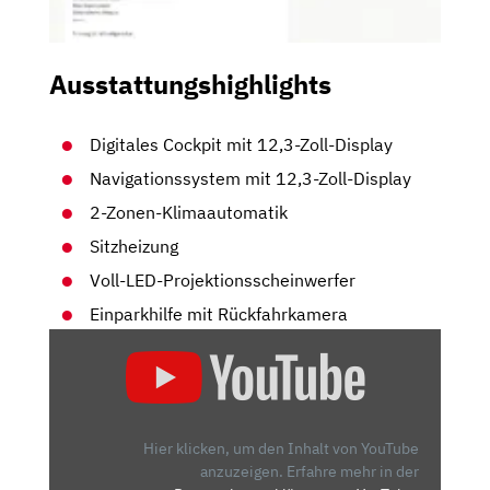
Ausstattungshighlights
Digitales Cockpit mit 12,3-Zoll-Display
Navigationssystem mit 12,3-Zoll-Display
2-Zonen-Klimaautomatik
Sitzheizung
Voll-LED-Projektionsscheinwerfer
Einparkhilfe mit Rückfahrkamera
„HYUNDAI
KONA
(2023)
|
ERSTE
Hier klicken, um den Inhalt von YouTube
SITZPROBE
anzuzeigen.
Erfahre mehr in der