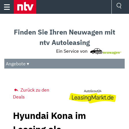
Skip
to
content
Ressorts
Sport
Finden Sie Ihren Neuwagen mit
Börse
Wetter
ntv Autoleasing
TV
Ein Service von
Video
Audio
Angebote ▾
Das Beste
Zurück zu den
Deals
Hyundai Kona im