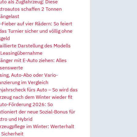
uto als Zugfahrzeug: Diese
ktroautos schaffen 2 Tonnen
ängelast
Fieber auf vier Rädern: So feiert
 das Turnier sicher und völlig ohne
geld
aillierte Darstellung des Modells
 Leasingübernahme
änger mit E-Auto ziehen: Alles
senswerte
sing, Auto-Abo oder Vario-
anzierung im Vergleich
hjahrscheck fürs Auto – So wird das
rzeug nach dem Winter wieder fit
uto-Förderung 2026: So
ktioniert der neue Sozial-Bonus für
ktro und Hybrid
rzeugpflege im Winter: Werterhalt
 Sicherheit