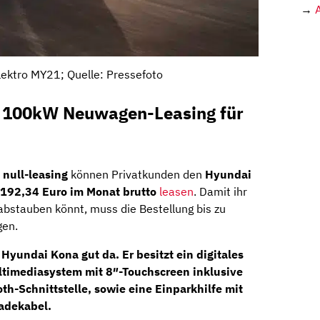
→
ektro MY21; Quelle: Pressefoto
o 100kW Neuwagen-Leasing für
i
null-leasing
können Privatkunden den
Hyundai
192,34 Euro
im Monat brutto
leasen
. Damit ihr
bstauben könnt, muss die Bestellung bis zu
gen.
Hyundai Kona gut da. Er besitzt ein
digitales
ltimediasystem
mit
8″-Touchscreen
inklusive
h-Schnittstelle, sowie eine Einparkhilfe mit
adekabel.