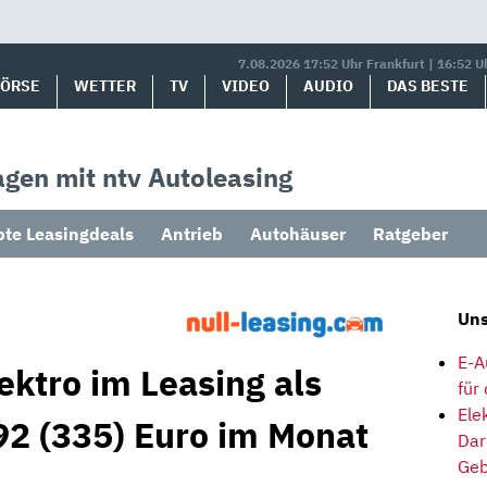
7.08.2026 17:52 Uhr Frankfurt | 16:52 U
BÖRSE
WETTER
TV
VIDEO
AUDIO
DAS BESTE
gen mit ntv Autoleasing
bte Leasingdeals
Antrieb
Autohäuser
Ratgeber
Uns
E-A
ektro im Leasing als
für
Ele
2 (335) Euro im Monat
Dar
Geb