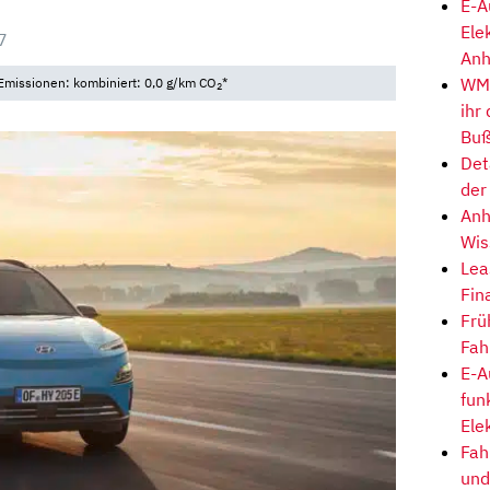
E-A
Ele
7
Anh
WM-
Emissionen: kombiniert: 0,0 g/km CO
*
2
ihr
Buß
Det
der
Anh
Wis
Lea
Fin
Frü
Fah
E-A
fun
Ele
Fah
und