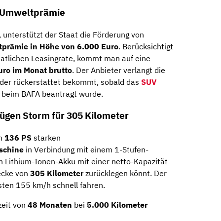
o Umweltprämie
 unterstützt der Staat die Förderung von
prämie in Höhe von 6.000 Euro
. Berücksichtigt
atlichen Leasingrate, kommt man auf eine
uro im Monat brutto
. Der Anbieter verlangt die
eder rückerstattet bekommt, sobald das
SUV
 beim BAFA beantragt wurde.
ügen Storm für 305 Kilometer
em
136 PS
starken
schine
in Verbindung mit einem 1-Stufen-
in Lithium-Ionen-Akku mit einer netto-Kapazität
ecke von
305 Kilometer
zurücklegen könnt. Der
sten 155 km/h schnell fahren.
zeit von
48 Monaten
bei
5.000 Kilometer