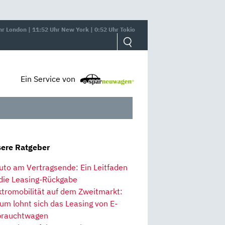
hr London | 11:52 Uhr New York | 0:52 Uhr Tokio
Ein Service von
ere Ratgeber
uto am Vertragsende: Ein Leitfaden
 die Leasing-Rückgabe
ktromobilität auf dem Zweitmarkt:
um lohnt sich das Leasing von E-
rauchtwagen