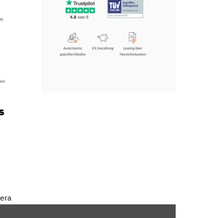
s
mera