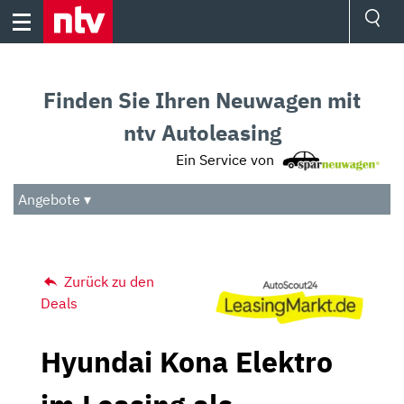
Skip
to
content
Ressorts
Sport
Finden Sie Ihren Neuwagen mit
Börse
Wetter
ntv Autoleasing
TV
Ein Service von
Video
Audio
Angebote ▾
Das Beste
Zurück zu den
Deals
Hyundai Kona Elektro