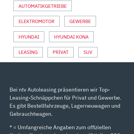
|
AUTOMATIKGETRIEBE
AUTO
MOTOR
ELEKTROMOTOR
GEWERBE
UND
SPORT“
VON
HYUNDAI
HYUNDAI KONA
YOUTUBE
ANZEIGEN
LEASING
PRIVAT
SUV
Bei ntv Autoleasing präsentieren wir Top-
Leasing-Schnäppchen für Privat und Gewerbe.
Es gibt Bestellfahrzeuge, Lagerneuwagen und
Gebrauchtwagen.
* = Umfangreiche Angaben zum offiziellen