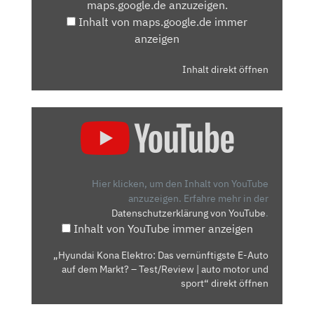
maps.google.de anzuzeigen.
ANZEIGEN
Inhalt von maps.google.de immer
anzeigen
Inhalt direkt öffnen
„HYUNDAI
KONA
ELEKTRO:
DAS
VERNÜNFTIGSTE
Hier klicken, um den Inhalt von YouTube
E-
anzuzeigen.
Erfahre mehr in der
Datenschutzerklärung von YouTube
.
AUTO
Inhalt von YouTube immer anzeigen
AUF
DEM
„Hyundai Kona Elektro: Das vernünftigste E-Auto
MARKT?
auf dem Markt? – Test/Review | auto motor und
–
sport“ direkt öffnen
TEST/REVIEW