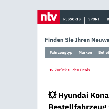
Skip
to
RESSORTS
SPORT
content
Finden Sie Ihren Neuwa
Fahrzeugtyp
Marken
Belie
Zurück zu den Deals
💥 Hyundai Kona 
Bestellfahrzeug