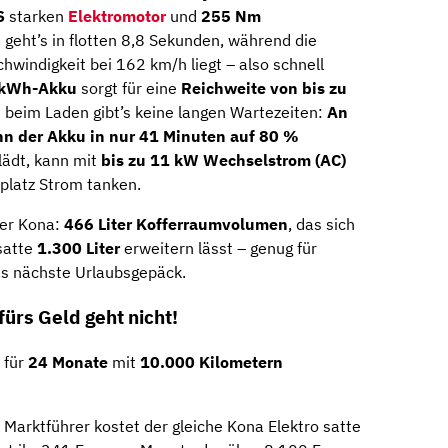
S
starken
Elektromotor
und
255 Nm
 geht’s in flotten 8,8 Sekunden, während die
hwindigkeit bei 162 km/h liegt – also schnell
-kWh-Akku
sorgt für eine
Reichweite von bis zu
h beim Laden gibt’s keine langen Wartezeiten:
An
ann der Akku in nur 41 Minuten auf 80 %
lädt, kann mit
bis zu 11 kW Wechselstrom (AC)
platz Strom tanken.
der Kona:
466 Liter Kofferraumvolumen
, das sich
satte
1.300 Liter
erweitern lässt – genug für
as nächste Urlaubsgepäck.
ürs Geld geht nicht!
 für
24 Monate
mit
10.000 Kilometern
 Marktführer kostet der gleiche Kona Elektro satte