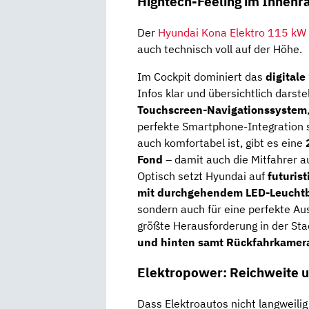
Hightech-Feeling im Innenra
Der
Hyundai Kona Elektro 115 kW 
auch technisch voll auf der Höhe.
Im Cockpit dominiert das
digitale
Infos klar und übersichtlich darste
Touchscreen-Navigationssystem
perfekte Smartphone-Integration so
auch komfortabel ist, gibt es eine
Fond
– damit auch die Mitfahrer a
Optisch setzt Hyundai auf
futuris
mit durchgehendem LED-Leucht
sondern auch für eine perfekte Au
größte Herausforderung in der Stad
und hinten samt Rückfahrkamer
Elektropower: Reichweite 
Dass Elektroautos nicht langweili