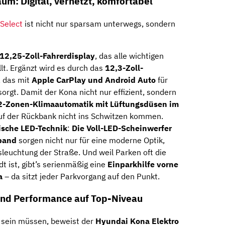
um: Digital, vernetzt, komfortabel
Select
ist nicht nur sparsam unterwegs, sondern
 12,25-Zoll-Fahrerdisplay
, das alle wichtigen
llt. Ergänzt wird es durch das
12,3-Zoll-
, das mit
Apple CarPlay und Android Auto
für
rgt. Damit der Kona nicht nur effizient, sondern
2-Zonen-Klimaautomatik mit Lüftungsdüsen im
uf der Rückbank nicht ins Schwitzen kommen.
tische LED-Technik
:
Die Voll-LED-Scheinwerfer
band
sorgen nicht nur für eine moderne Optik,
sleuchtung der Straße. Und weil Parken oft die
t ist, gibt’s serienmäßig eine
Einparkhilfe vorne
a
– da sitzt jeder Parkvorgang auf den Punkt.
und Performance auf Top-Niveau
g sein müssen, beweist der
Hyundai Kona Elektro