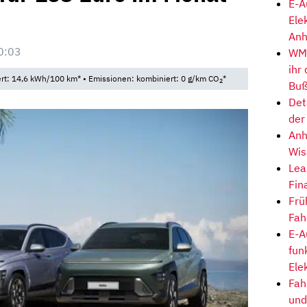
E-A
Ele
Anh
0:03
WM-
ihr
t: 14,6 kWh/100 km* • Emissionen: kombiniert: 0 g/km CO
*
2
Buß
Det
der
Anh
Wis
Lea
Fin
Frü
Fah
E-A
fun
Ele
Fah
und