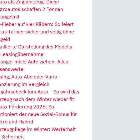
uto als Zugfahrzeug: Diese
ktroautos schaffen 2 Tonnen
ängelast
Fieber auf vier Rädern: So feiert
 das Turnier sicher und völlig ohne
geld
aillierte Darstellung des Modells
 Leasingübernahme
änger mit E-Auto ziehen: Alles
senswerte
sing, Auto-Abo oder Vario-
anzierung im Vergleich
hjahrscheck fürs Auto – So wird das
rzeug nach dem Winter wieder fit
uto-Förderung 2026: So
ktioniert der neue Sozial-Bonus für
ktro und Hybrid
rzeugpflege im Winter: Werterhalt
 Sicherheit