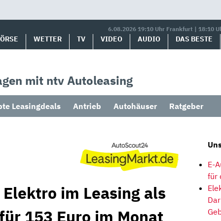
6.08.2026 19:10 Uhr Frankfurt | 18:10 U
BÖRSE
WETTER
TV
VIDEO
AUDIO
DAS BESTE
gen mit ntv Autoleasing
bte Leasingdeals
Antrieb
Autohäuser
Ratgeber
Uns
E-A
für
Elektro im Leasing als
Ele
Dar
 für 153 Euro im Monat
Geb