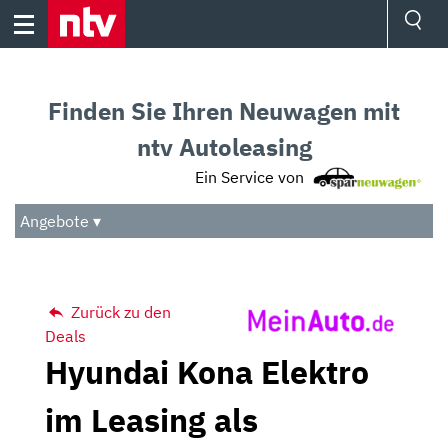
Skip
to
content
Ressorts
Sport
Finden Sie Ihren Neuwagen mit
Börse
Wetter
ntv Autoleasing
TV
Ein Service von
Video
Audio
Angebote ▾
Das Beste
Zurück zu den
Deals
Hyundai Kona Elektro
im Leasing als