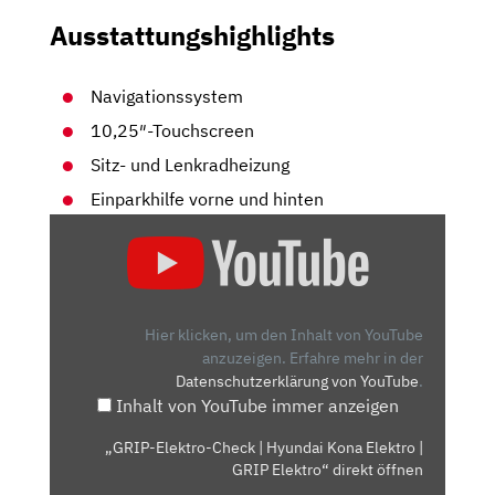
Ausstattungshighlights
Navigationssystem
10,25″-Touchscreen
Sitz- und Lenkradheizung
Einparkhilfe vorne und hinten
„GRIP-
ELEKTRO-
CHECK
|
HYUNDAI
Hier klicken, um den Inhalt von YouTube
KONA
anzuzeigen.
Erfahre mehr in der
Datenschutzerklärung von YouTube
.
ELEKTRO
Inhalt von YouTube immer anzeigen
|
GRIP
„GRIP-Elektro-Check | Hyundai Kona Elektro |
ELEKTRO“
GRIP Elektro“ direkt öffnen
VON