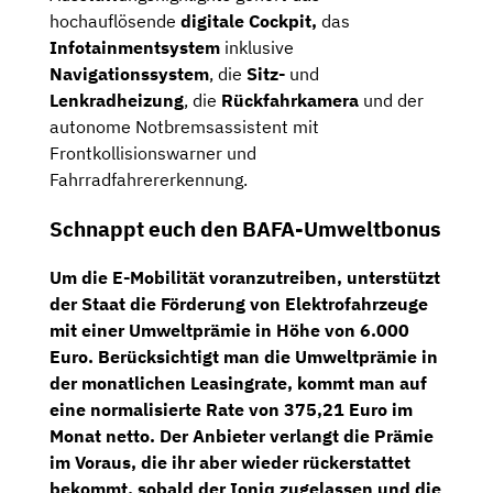
hochauflösende
digitale Cockpit,
das
Infotainmentsystem
inklusive
Navigationssystem
, die
Sitz-
und
Lenkradheizung
, die
Rückfahrkamera
und der
autonome Notbremsassistent mit
Frontkollisionswarner und
Fahrradfahrererkennung.
Schnappt euch den BAFA-Umweltbonus
Um die E-Mobilität voranzutreiben, unterstützt
der Staat die Förderung von Elektrofahrzeuge
mit einer
Umweltprämie in Höhe von 6.000
Euro
. Berücksichtigt man die Umweltprämie in
der monatlichen Leasingrate, kommt man auf
eine
normalisierte Rate von 375,21 Euro im
Monat netto
. Der Anbieter verlangt die Prämie
im Voraus, die ihr aber wieder rückerstattet
bekommt, sobald der Ioniq zugelassen und die