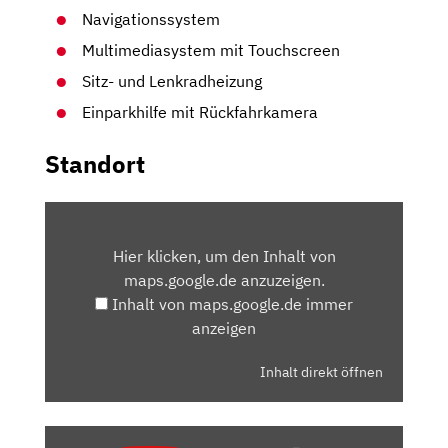
Navigationssystem
Multimediasystem mit Touchscreen
Sitz- und Lenkradheizung
Einparkhilfe mit Rückfahrkamera
Standort
INHALT
VON
Hier klicken, um den Inhalt von
MAPS.GOOGLE.DE
maps.google.de anzuzeigen.
ANZEIGEN
Inhalt von maps.google.de immer
anzeigen
Inhalt direkt öffnen
„HYUNDAI