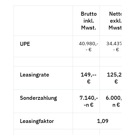
Brutto
Netto
inkl.
exkl.
Mwst.
Mwst.
UPE
40.980,-
34.437,-
- €
- €
Leasingrate
149,--
125,21
€
€
Sonderzahlung
7.140,-
6.000,--
-n €
n €
Leasingfaktor
1,09