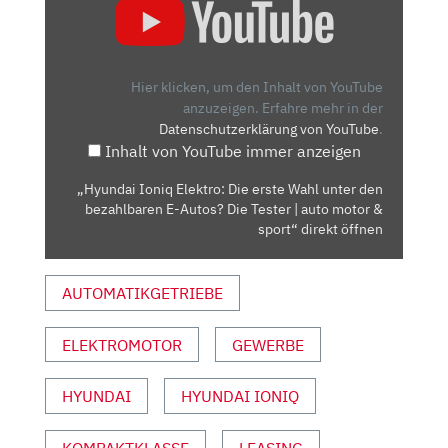
IONIQ
ELEKTRO:
DIE
ERSTE
Hier klicken, um den Inhalt von YouTube
WAHL
anzuzeigen.
Erfahre mehr in der
Datenschutzerklärung von YouTube
.
UNTER
Inhalt von YouTube immer anzeigen
DEN
BEZAHLBAREN
„Hyundai Ioniq Elektro: Die erste Wahl unter den
E-
bezahlbaren E-Autos? Die Tester | auto motor &
AUTOS?
sport“ direkt öffnen
DIE
TESTER
AUTOMATIKGETRIEBE
|
AUTO
ELEKTROMOTOR
GEWERBE
MOTOR
&
SPORT“
HYUNDAI
HYUNDAI IONIQ
VON
YOUTUBE
KOMPAKTKLASSE
LEASING