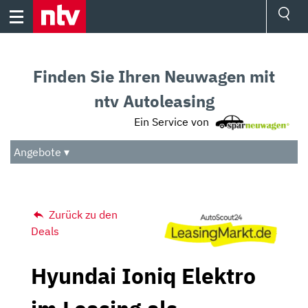
Skip
to
content
Ressorts
Sport
Finden Sie Ihren Neuwagen mit
Börse
Wetter
ntv Autoleasing
TV
Ein Service von
Video
Audio
Angebote ▾
Das Beste
Zurück zu den
Deals
Hyundai Ioniq Elektro