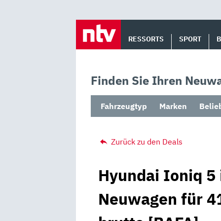
Skip
to
RESSORTS
SPORT
content
Finden Sie Ihren Neuwa
Fahrzeugtyp
Marken
Belie
Zurück zu den Deals
Hyundai Ioniq 5 
Neuwagen für 41