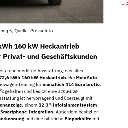
→
oniq 5; Quelle: Pressefoto
 kWh 160 kW Heckantrieb
 Privat- und Geschäftskunden
eite und moderne Ausstattung, das alles
 72,6 kWh 160 kW Heckantrieb
. Bei
MeinAuto
uwagen-Leasing für
monatlich 414 Euro brutto
.
ic
gehalten und besitzt eine
schwarze
usstattung ist hervorragend und überzeugt mit
tenanzeige,
einem
12,3″-Infotainmentsystem
d
Smartphone-Integration.
Außerdem besitzt er
enerkennung
und eine hilfreiche
Einparkhilfe
mit