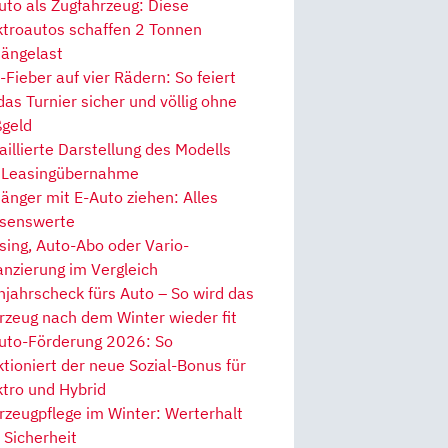
uto als Zugfahrzeug: Diese
ktroautos schaffen 2 Tonnen
ängelast
Fieber auf vier Rädern: So feiert
 das Turnier sicher und völlig ohne
geld
aillierte Darstellung des Modells
 Leasingübernahme
änger mit E-Auto ziehen: Alles
senswerte
sing, Auto-Abo oder Vario-
anzierung im Vergleich
hjahrscheck fürs Auto – So wird das
rzeug nach dem Winter wieder fit
uto-Förderung 2026: So
ktioniert der neue Sozial-Bonus für
ktro und Hybrid
rzeugpflege im Winter: Werterhalt
 Sicherheit