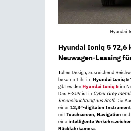
Hyundai I
Hyundai Ioniq 5 72,6
Neuwagen-Leasing für
Tolles Design, ausreichend Reichw
bekommt ihr im
Hyundai Ioniq 5
gibt es den
Hyundai Ioniq 5
im Ne
Das E-SUV ist in
Cyber Grey metall
Inneneinrichtung aus Stoff
. Die A
einer
12,3″-digitalen Instrumen
mit
Touchscreen, Navigation
un
eine
intelligente Verkehrszeich
Rückfahrkamera
.