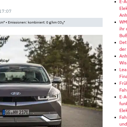
E-A
Ele
17:07
Anh
WM-
km* • Emissionen: kombiniert: 0 g/km CO
*
2
ihr
Buß
Det
der
Anh
Wis
Lea
Fin
Frü
Fah
E-A
fun
Ele
Fah
und