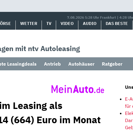
7.08.2026 5:28 Uhr Frankfurt | 4:28 Uh
BÖRSE
WETTER
TV
VIDEO
AUDIO
DAS BESTE
gen mit ntv Autoleasing
bte Leasingdeals
Antrieb
Autohäuser
Ratgeber
Uns
E-A
im Leasing als
für
Ele
4 (664) Euro im Monat
Dar
Geb