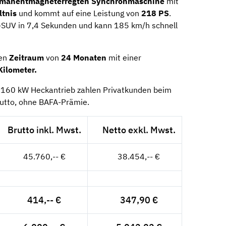
manentmagneterregten Synchronmaschine
mit
ltnis
und kommt auf eine Leistung von
218 PS
.
-SUV in 7,4 Sekunden und kann 185 km/h schnell
nen
Zeitraum
von
24 Monaten
mit einer
Kilometer.
 160 kW Heckantrieb zahlen Privatkunden beim
utto, ohne BAFA-Prämie.
Brutto inkl. Mwst.
Netto exkl. Mwst.
45.760,-- €
38.454,-- €
414,-- €
347,90 €