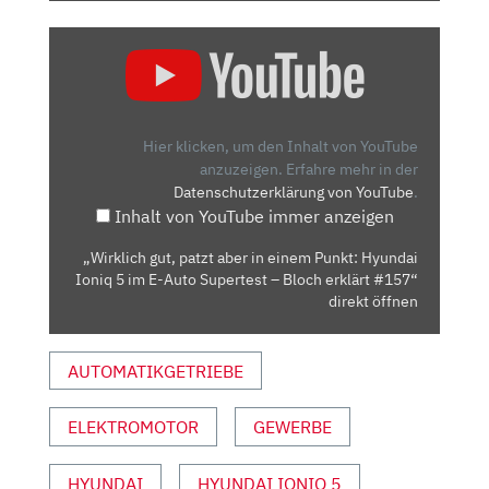
„WIRKLICH
GUT,
PATZT
ABER
IN
Hier klicken, um den Inhalt von YouTube
EINEM
anzuzeigen.
Erfahre mehr in der
Datenschutzerklärung von YouTube
.
PUNKT:
Inhalt von YouTube immer anzeigen
HYUNDAI
IONIQ
„Wirklich gut, patzt aber in einem Punkt: Hyundai
5
Ioniq 5 im E-Auto Supertest – Bloch erklärt #157“
IM
direkt öffnen
E-
AUTO
AUTOMATIKGETRIEBE
SUPERTEST
–
ELEKTROMOTOR
GEWERBE
BLOCH
ERKLÄRT
#157“
HYUNDAI
HYUNDAI IONIQ 5