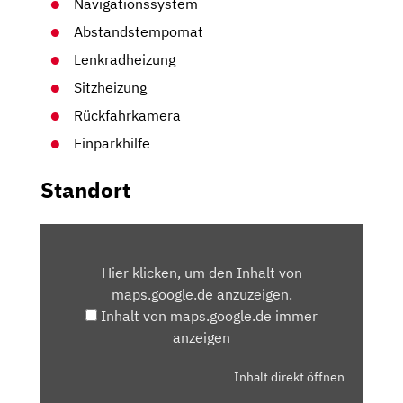
Navigationssystem
Abstandstempomat
Lenkradheizung
Sitzheizung
Rückfahrkamera
Einparkhilfe
Standort
INHALT
VON
Hier klicken, um den Inhalt von
MAPS.GOOGLE.DE
maps.google.de anzuzeigen.
ANZEIGEN
Inhalt von maps.google.de immer
anzeigen
Inhalt direkt öffnen