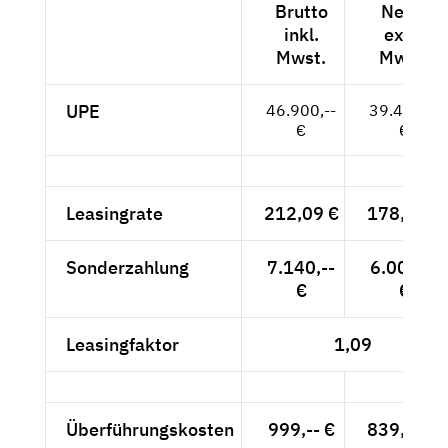
Brutto
Netto
inkl.
exkl.
Mwst.
Mwst.
UPE
46.900,--
39.412,--
€
€
Leasingrate
212,09 €
178,23 €
Sonderzahlung
7.140,--
6.000,--
€
€
Leasingfaktor
1,09
Überführungskosten
999,-- €
839,50 €