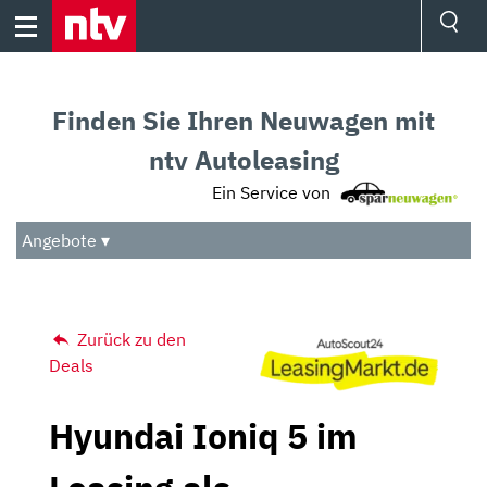
Skip
to
content
Ressorts
Sport
Finden Sie Ihren Neuwagen mit
Börse
Wetter
ntv Autoleasing
TV
Ein Service von
Video
Audio
Angebote ▾
Das Beste
Zurück zu den
Deals
Hyundai Ioniq 5 im