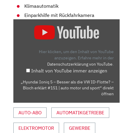
Klimaautomatik
Einparkhilfe mit Rückfahrkamera
„HYUNDAI
IONIQ
5
–
BESSER
Hier klicken, um den Inhalt von YouTube
ALS
anzuzeigen.
Erfahre mehr in der
Datenschutzerklärung von YouTube
.
DIE
Inhalt von YouTube immer anzeigen
VW
ID-
„Hyundai Ioniq 5 – Besser als die VW ID-Flotte? –
FLOTTE?
Bloch erklärt #151 | auto motor und sport“ direkt
–
öffnen
BLOCH
ERKLÄRT
AUTO-ABO
AUTOMATIKGETRIEBE
#151
|
ELEKTROMOTOR
GEWERBE
AUTO