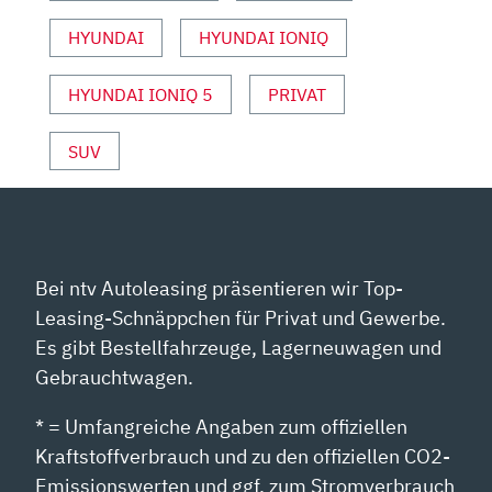
MOTOR
UND
HYUNDAI
HYUNDAI IONIQ
SPORT“
VON
HYUNDAI IONIQ 5
PRIVAT
YOUTUBE
ANZEIGEN
SUV
Bei ntv Autoleasing präsentieren wir Top-
Leasing-Schnäppchen für Privat und Gewerbe.
Es gibt Bestellfahrzeuge, Lagerneuwagen und
Gebrauchtwagen.
* = Umfangreiche Angaben zum offiziellen
Kraftstoffverbrauch und zu den offiziellen CO2-
Emissionswerten und ggf. zum Stromverbrauch