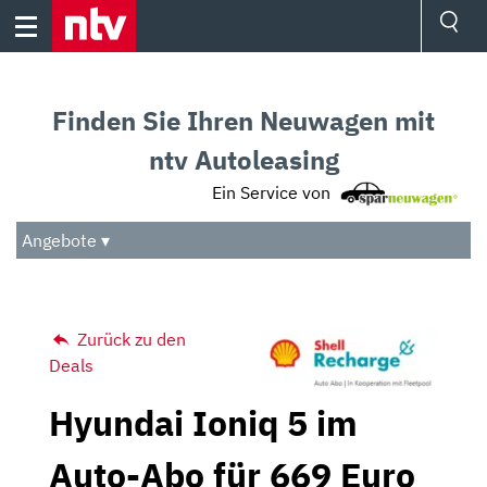
Skip
to
content
Ressorts
Sport
Finden Sie Ihren Neuwagen mit
Börse
Wetter
ntv Autoleasing
TV
Ein Service von
Video
Audio
Angebote ▾
Das Beste
Zurück zu den
Deals
Hyundai Ioniq 5 im
Auto-Abo für 669 Euro