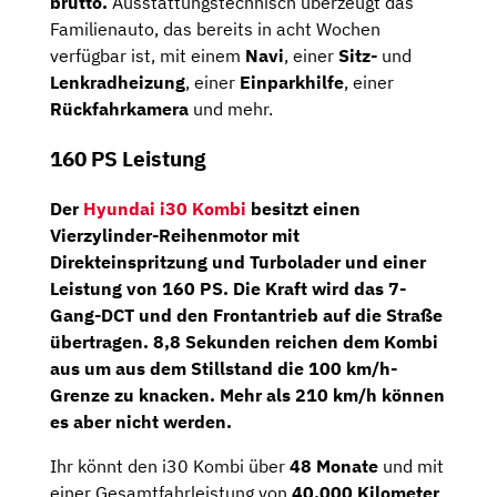
brutto
.
Ausstattungstechnisch überzeugt das
Familienauto, das bereits in acht Wochen
verfügbar ist, mit einem
Navi
, einer
Sitz-
und
Lenkradheizung
, einer
Einparkhilfe
, einer
Rückfahrkamera
und mehr.
160 PS Leistung
Der
Hyundai i30 Kombi
besitzt einen
Vierzylinder-Reihenmotor
mit
Direkteinspritzung und Turbolader und einer
Leistung von 160 PS. Die Kraft wird das
7-
Gang-DCT
und den
Frontantrieb
auf die Straße
übertragen. 8,8 Sekunden reichen dem Kombi
aus um aus dem Stillstand die 100 km/h-
Grenze zu knacken. Mehr als 210 km/h können
es aber nicht werden.
Ihr könnt den i30 Kombi über
48 Monate
und mit
einer Gesamtfahrleistung von
40.000 Kilometer