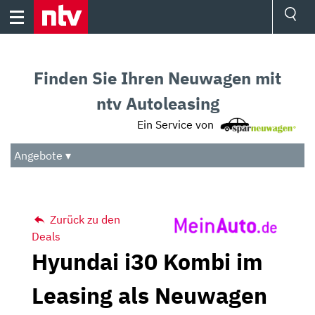
Skip
to
content
Ressorts
Sport
Finden Sie Ihren Neuwagen mit
Börse
Wetter
ntv Autoleasing
TV
Ein Service von
Video
Audio
Angebote ▾
Das Beste
Zurück zu den
Deals
Hyundai i30 Kombi im
Leasing als Neuwagen