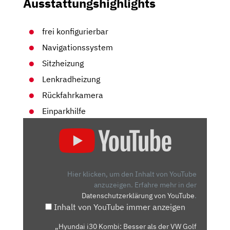
Ausstattungshighlights
frei konfigurierbar
Navigationssystem
Sitzheizung
Lenkradheizung
Rückfahrkamera
Einparkhilfe
„HYUNDAI
I30
KOMBI:
BESSER
ALS
Hier klicken, um den Inhalt von YouTube
DER
anzuzeigen.
Erfahre mehr in der
Datenschutzerklärung von YouTube
.
VW
Inhalt von YouTube immer anzeigen
GOLF
VARIANT?
„Hyundai i30 Kombi: Besser als der VW Golf