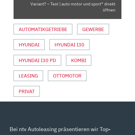
–
Variant? – Test | auto motor und sport“ direkt
TEST
öffnen
|
AUTO
AUTOMATIKGETRIEBE
GEWERBE
MOTOR
UND
HYUNDAI
HYUNDAI I30
SPORT“
VON
YOUTUBE
HYUNDAI I30 PD
KOMBI
ANZEIGEN
LEASING
OTTOMOTOR
PRIVAT
Bei ntv Autoleasing präsentieren wir Top-