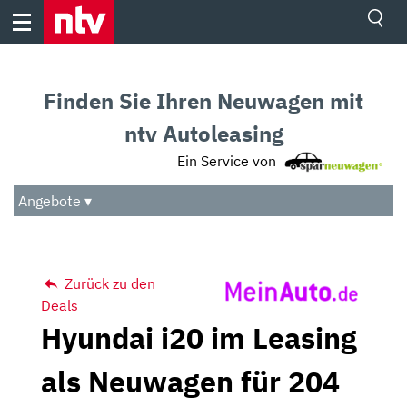
Skip
to
content
Ressorts
Sport
Finden Sie Ihren Neuwagen mit
Börse
Wetter
ntv Autoleasing
TV
Ein Service von
Video
Audio
Angebote ▾
Das Beste
Zurück zu den
Deals
Hyundai i20 im Leasing
als Neuwagen für 204