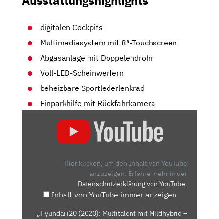
Ausstattungshighlights
digitalen Cockpits
Multimediasystem mit 8″-Touchscreen
Abgasanlage mit Doppelendrohr
Voll-LED-Scheinwerfern
beheizbare Sportlederlenkrad
Einparkhilfe mit Rückfahrkamera
„HYUNDAI
I20
(2020):
MULTITALENT
MIT
Hier klicken, um den Inhalt von YouTube
MILDHYBRID
anzuzeigen.
Erfahre mehr in der
Datenschutzerklärung von YouTube
.
–
Inhalt von YouTube immer anzeigen
FAHRBERICHT/REVIEW
|
„Hyundai i20 (2020): Multitalent mit Mildhybrid –