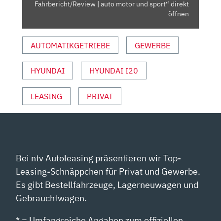
AUTO
Fahrbericht/Review | auto motor und sport“ direkt
MOTOR
öffnen
UND
SPORT“
AUTOMATIKGETRIEBE
GEWERBE
VON
YOUTUBE
HYUNDAI
HYUNDAI I20
ANZEIGEN
LEASING
PRIVAT
Bei ntv Autoleasing präsentieren wir Top-
Leasing-Schnäppchen für Privat und Gewerbe.
Es gibt Bestellfahrzeuge, Lagerneuwagen und
Gebrauchtwagen.
* = Umfangreiche Angaben zum offiziellen