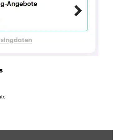
s
uto