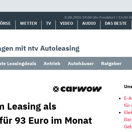
8.08.2026 14:00 Uhr Frankfurt | 13:00 U
BÖRSE
WETTER
TV
VIDEO
AUDIO
DAS BESTE
gen mit ntv Autoleasing
bte Leasingdeals
Antrieb
Autohäuser
Ratgeber
Uns
E-A
m Leasing als
für
Ele
 für 93 Euro im Monat
Dar
Geb