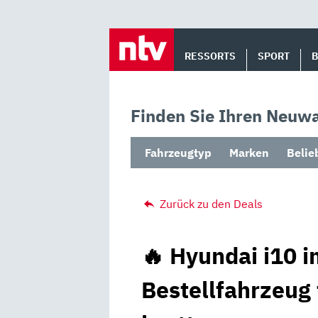
Skip
to
RESSORTS
SPORT
content
Finden Sie Ihren Neuwa
Fahrzeugtyp
Marken
Belie
Zurück zu den Deals
🔥 Hyundai i10 i
Bestellfahrzeug