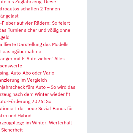
uto als Zugfahrzeug: Diese
ktroautos schaffen 2 Tonnen
ängelast
Fieber auf vier Rädern: So feiert
 das Turnier sicher und völlig ohne
geld
aillierte Darstellung des Modells
 Leasingübernahme
änger mit E-Auto ziehen: Alles
senswerte
sing, Auto-Abo oder Vario-
anzierung im Vergleich
hjahrscheck fürs Auto – So wird das
rzeug nach dem Winter wieder fit
uto-Förderung 2026: So
ktioniert der neue Sozial-Bonus für
ktro und Hybrid
rzeugpflege im Winter: Werterhalt
 Sicherheit