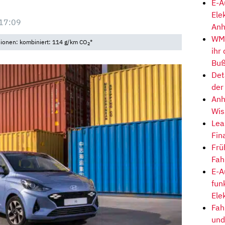
E-A
Ele
17:09
Anh
WM-
sionen: kombiniert: 114 g/km CO
*
2
ihr
Buß
Det
der
Anh
Wis
Lea
Fin
Frü
Fah
E-A
fun
Ele
Fah
und