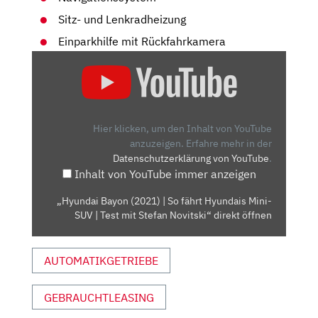
Sitz- und Lenkradheizung
Einparkhilfe mit Rückfahrkamera
„HYUNDAI
BAYON
(2021)
| SO
FÄHRT
Hier klicken, um den Inhalt von YouTube
HYUNDAIS
anzuzeigen.
Erfahre mehr in der
Datenschutzerklärung von YouTube
.
MINI-
Inhalt von YouTube immer anzeigen
SUV
| TEST
„Hyundai Bayon (2021) | So fährt Hyundais Mini-
MIT
SUV | Test mit Stefan Novitski“ direkt öffnen
STEFAN
NOVITSKI“
AUTOMATIKGETRIEBE
VON
YOUTUBE
ANZEIGEN
GEBRAUCHTLEASING