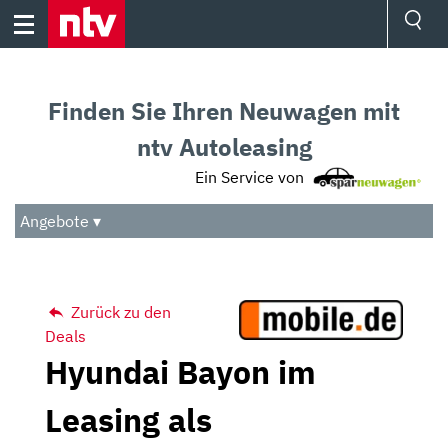
Skip
to
content
Ressorts
Sport
Finden Sie Ihren Neuwagen mit
Börse
Wetter
ntv Autoleasing
TV
Ein Service von
Video
Audio
Angebote ▾
Das Beste
Zurück zu den
Deals
Hyundai Bayon im
Leasing als