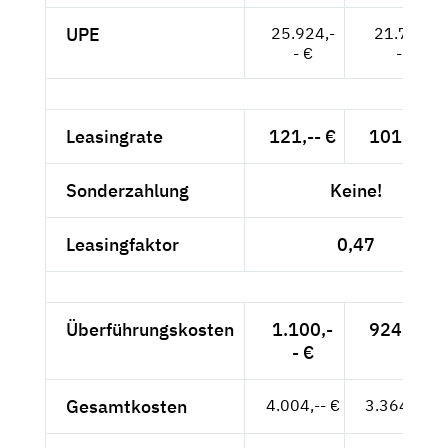
UPE
25.924,-
21.785,-
- €
- €
Leasingrate
121,-- €
101,68 €
Sonderzahlung
Keine!
Leasingfaktor
0,47
Überführungskosten
1.100,-
924,37 €
- €
Gesamtkosten
4.004,-- €
3.364,71 €