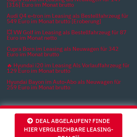
[316] Euro im Monat brutto
Audi Q4 e-tron im Leasing als Bestellfahrzeug für
549 Euro im Monat brutto [Eroberung]
💥 VW Golf im Leasing als Bestellfahrzeug für 87
Euro im Monat netto
Cupra Born im Leasing als Neuwagen für 342
Euro im Monat brutto
🔥 Hyundai i20 im Leasing Als Vorlauffahrzeug für
129 Euro im Monat brutto
Hyundai Bayon im Auto-Abo als Neuwagen für
259 Euro im Monat brutto
Themen
DEAL ABGELAUFEN? FINDE
HIER VERGLEICHBARE LEASING-
**