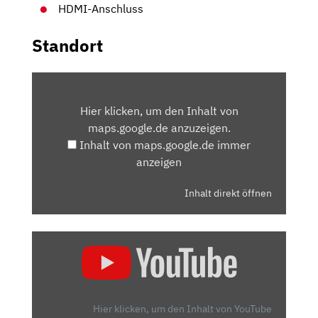
HDMI-Anschluss
Standort
INHALT
VON
Hier klicken, um den Inhalt von
MAPS.GOOGLE.DE
maps.google.de anzuzeigen.
ANZEIGEN
Inhalt von maps.google.de immer
anzeigen
Inhalt direkt öffnen
„WIE
VIELE
DÖNER
KANN
ICH
Hier klicken, um den Inhalt von YouTube