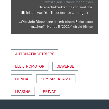
MIT
anzuzeigen.
Erfahre mehr in der
Datenschutzerklärung von YouTube
.
EINEM
Inhalt von YouTube immer anzeigen
ELEKTROAUTO
MACHEN?
„Wie viele Döner kann ich mit einem Elektroauto
|
machen? | Honda E (2021)“ direkt öffnen
HONDA
E
(2021)“
VON
AUTOMATIKGETRIEBE
YOUTUBE
ANZEIGEN
ELEKTROMOTOR
GEWERBE
HONDA
KOMPAKTKLASSE
LEASING
PRIVAT