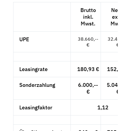
Brutto
Netto
inkl.
exkl.
Mwst.
Mwst.
UPE
38.660,--
32.487,--
€
€
Leasingrate
180,93 €
152,04 €
Sonderzahlung
6.000,--
5.042,02
€
€
Leasingfaktor
1,12