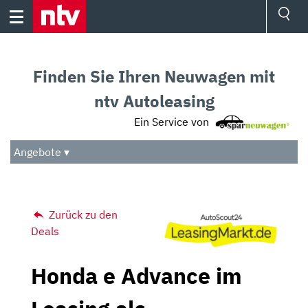
Skip
to
content
Ressorts
Sport
Finden Sie Ihren Neuwagen mit
Börse
Wetter
ntv Autoleasing
TV
Ein Service von
Video
Audio
Angebote ▾
Das Beste
Zurück zu den
Deals
Honda e Advance im