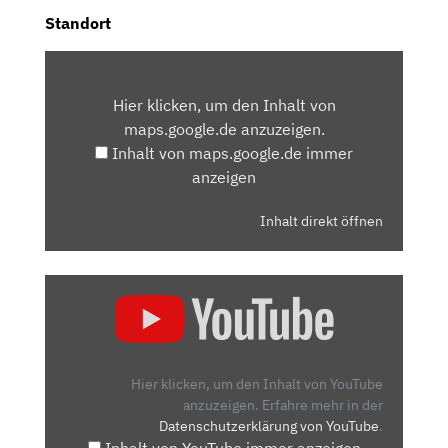
Standort
INHALT
VON
Hier klicken, um den Inhalt von
MAPS.GOOGLE.DE
maps.google.de anzuzeigen.
ANZEIGEN
Inhalt von maps.google.de immer
anzeigen
Inhalt direkt öffnen
„TOP
ODER
FLOP?
DER
FIAT
Hier klicken, um den Inhalt von YouTube
500
anzuzeigen.
Erfahre mehr in der
Datenschutzerklärung von YouTube
.
ELEKTRO
Inhalt von YouTube immer anzeigen