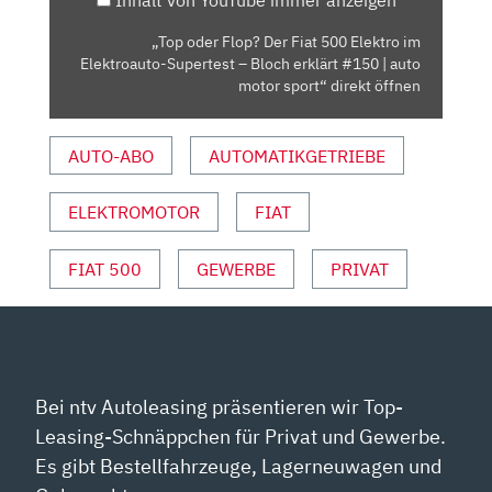
IM
ELEKTROAUTO-
„Top oder Flop? Der Fiat 500 Elektro im
SUPERTEST
Elektroauto-Supertest – Bloch erklärt #150 | auto
–
motor sport“ direkt öffnen
BLOCH
ERKLÄRT
AUTO-ABO
AUTOMATIKGETRIEBE
#150
|
ELEKTROMOTOR
FIAT
AUTO
MOTOR
SPORT“
FIAT 500
GEWERBE
PRIVAT
VON
YOUTUBE
ANZEIGEN
Bei ntv Autoleasing präsentieren wir Top-
Leasing-Schnäppchen für Privat und Gewerbe.
Es gibt Bestellfahrzeuge, Lagerneuwagen und