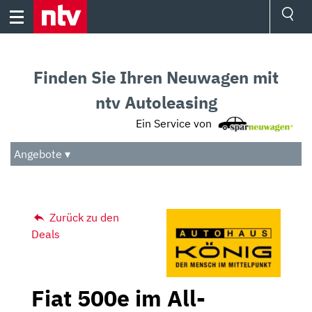
Skip
to
content
Ressorts
Sport
Finden Sie Ihren Neuwagen mit
Börse
Wetter
ntv Autoleasing
TV
Ein Service von
Video
Audio
Angebote ▾
Das Beste
Zurück zu den
Deals
Fiat 500e im All-