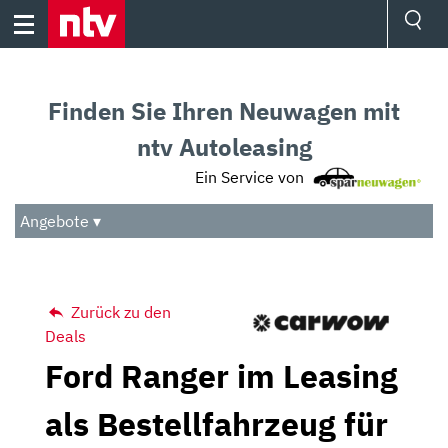
Skip
to
content
Ressorts
Sport
Finden Sie Ihren Neuwagen mit
Börse
Wetter
ntv Autoleasing
TV
Ein Service von
Video
Audio
Angebote ▾
Das Beste
Zurück zu den
Deals
Ford Ranger im Leasing
als Bestellfahrzeug für