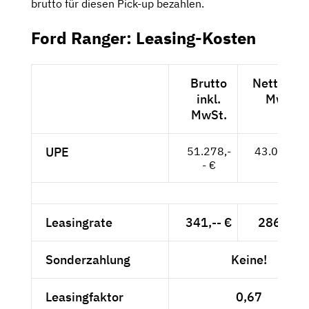
brutto für diesen Pick-up bezahlen.
Ford Ranger: Leasing-Kosten
Brutto
Netto exk
inkl.
MwSt.
MwSt.
UPE
51.278,-
43.091,-- 
- €
Leasingrate
341,-- €
286,55 
Sonderzahlung
Keine!
Leasingfaktor
0,67