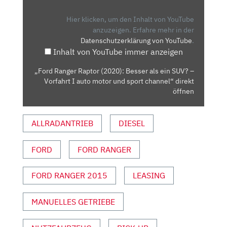
(2020):
BESSER
Hier klicken, um den Inhalt von YouTube
ALS
anzuzeigen.
Erfahre mehr in der
Datenschutzerklärung von YouTube
.
EIN
Inhalt von YouTube immer anzeigen
SUV?
–
„Ford Ranger Raptor (2020): Besser als ein SUV? –
VORFAHRT
Vorfahrt I auto motor und sport channel“ direkt
I
öffnen
AUTO
MOTOR
ALLRADANTRIEB
DIESEL
UND
SPORT
FORD
FORD RANGER
CHANNEL“
VON
YOUTUBE
FORD RANGER 2015
LEASING
ANZEIGEN
MANUELLES GETRIEBE