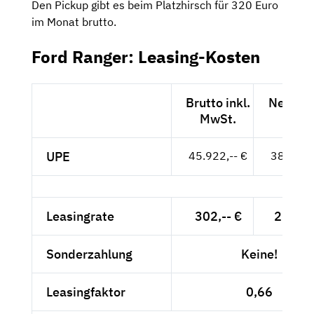
Den Pickup gibt es beim Platzhirsch für 320 Euro
im Monat brutto.
Ford Ranger: Leasing-Kosten
Brutto inkl.
Netto e
MwSt.
MwSt
UPE
45.922,-- €
38.590,-
Leasingrate
302,-- €
253,78
Sonderzahlung
Keine!
Leasingfaktor
0,66