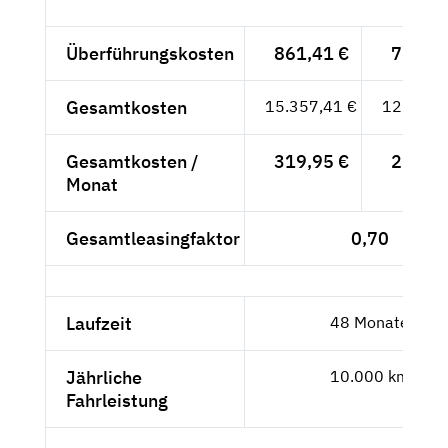
Überführungskosten
861,41 €
723,87
Gesamtkosten
15.357,41 €
12.905,
Gesamtkosten /
319,95 €
268,86
Monat
Gesamtleasingfaktor
0,70
Laufzeit
48 Monate
Jährliche
10.000 km
Fahrleistung