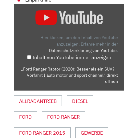
„FORD
RANGER
RAPTOR
(2020):
BESSER
Hier klicken, um den Inhalt von YouTube
ALS
anzuzeigen.
Erfahre mehr in der
Datenschutzerklärung von YouTube
.
EIN
Inhalt von YouTube immer anzeigen
SUV?
–
„Ford Ranger Raptor (2020): Besser als ein SUV? –
VORFAHRT
Vorfahrt I auto motor und sport channel“ direkt
I
öffnen
AUTO
MOTOR
ALLRADANTRIEB
DIESEL
UND
SPORT
FORD
FORD RANGER
CHANNEL“
VON
YOUTUBE
FORD RANGER 2015
GEWERBE