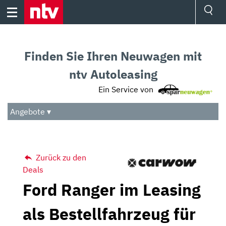
Skip
to
content
Ressorts
Sport
Finden Sie Ihren Neuwagen mit
Börse
Wetter
ntv Autoleasing
TV
Ein Service von
Video
Audio
Angebote ▾
Das Beste
Zurück zu den
Deals
Ford Ranger im Leasing
als Bestellfahrzeug für