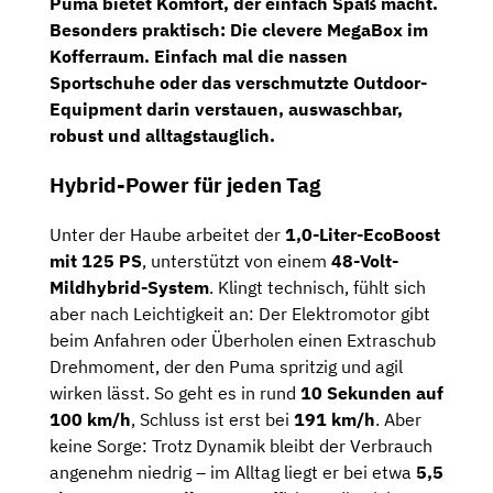
Puma bietet Komfort, der einfach Spaß macht.
Besonders praktisch: Die clevere
MegaBox im
Kofferraum
. Einfach mal die nassen
Sportschuhe oder das verschmutzte Outdoor-
Equipment darin verstauen, auswaschbar,
robust und alltagstauglich.
Hybrid-Power für jeden Tag
Unter der Haube arbeitet der
1,0-Liter-EcoBoost
mit 125 PS
, unterstützt von einem
48-Volt-
Mildhybrid-System
. Klingt technisch, fühlt sich
aber nach Leichtigkeit an: Der Elektromotor gibt
beim Anfahren oder Überholen einen Extraschub
Drehmoment, der den Puma spritzig und agil
wirken lässt. So geht es in rund
10 Sekunden auf
100 km/h
, Schluss ist erst bei
191 km/h
. Aber
keine Sorge: Trotz Dynamik bleibt der Verbrauch
angenehm niedrig – im Alltag liegt er bei etwa
5,5