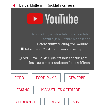
Einparkhilfe mit Rückfahrkamera
„FORD
PUMA:
BEI
DER
QUALITÄT
Hier klicken, um den Inhalt von YouTube
MUSS
anzuzeigen.
Erfahre mehr in der
Datenschutzerklärung von YouTube
.
ER
Inhalt von YouTube immer anzeigen
ZULEGEN!
–
„Ford Puma: Bei der Qualität muss er zulegen! –
TEST
Test | auto motor und sport“ direkt öffnen
|
AUTO
FORD
FORD PUMA
GEWERBE
MOTOR
UND
SPORT“
LEASING
MANUELLES GETRIEBE
VON
YOUTUBE
OTTOMOTOR
PRIVAT
SUV