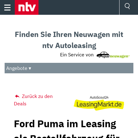
Skip
to
content
Ressorts
Sport
Finden Sie Ihren Neuwagen mit
Börse
Wetter
ntv Autoleasing
TV
Ein Service von
Video
Audio
Angebote ▾
Das Beste
Zurück zu den
Deals
Ford Puma im Leasing