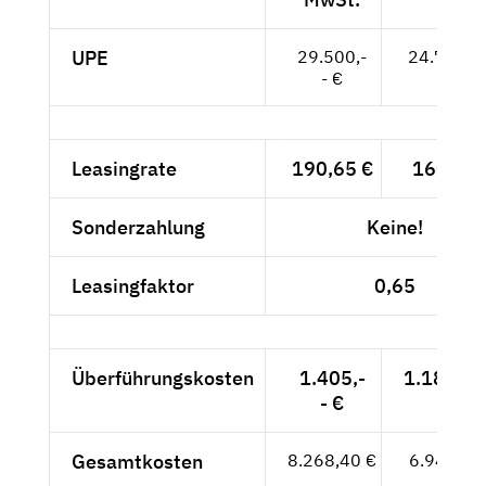
UPE
29.500,-
24.790,--
- €
Leasingrate
190,65 €
160,21 
Sonderzahlung
Keine!
Leasingfaktor
0,65
Überführungskosten
1.405,-
1.180,67
- €
Gesamtkosten
8.268,40 €
6.948,24