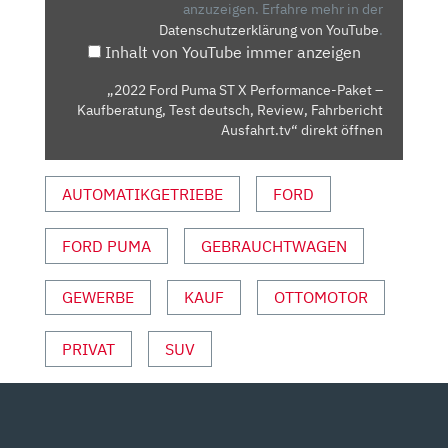
PERFORMANCE-
anzuzeigen.
Erfahre mehr in der
Datenschutzerklärung von YouTube
.
PAKET
Inhalt von YouTube immer anzeigen
–
KAUFBERATUNG,
„2022 Ford Puma ST X Performance-Paket –
TEST
Kaufberatung, Test deutsch, Review, Fahrbericht
DEUTSCH,
Ausfahrt.tv“ direkt öffnen
REVIEW,
FAHRBERICHT
AUTOMATIKGETRIEBE
FORD
AUSFAHRT.TV“
VON
FORD PUMA
GEBRAUCHTWAGEN
YOUTUBE
ANZEIGEN
GEWERBE
KAUF
OTTOMOTOR
PRIVAT
SUV