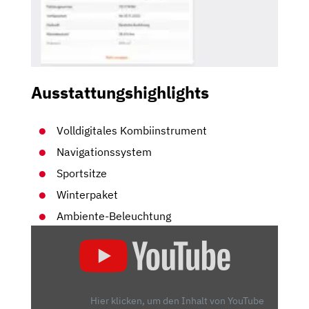
Ausstattungshighlights
Volldigitales Kombiinstrument
Navigationssystem
Sportsitze
Winterpaket
Ambiente-Beleuchtung
„2022
FORD
PUMA
ST
X
Hier klicken, um den Inhalt von YouTube