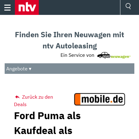
Skip
to
content
Ressorts
Sport
Finden Sie Ihren Neuwagen mit
Börse
Wetter
ntv Autoleasing
TV
Ein Service von
Video
Audio
Angebote ▾
Das Beste
Zurück zu den
Deals
Ford Puma als
Kaufdeal als