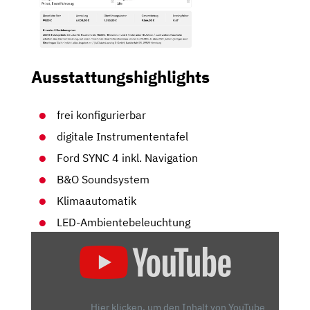
Ausstattungshighlights
frei konfigurierbar
digitale Instrumententafel
Ford SYNC 4 inkl. Navigation
B&O Soundsystem
Klimaautomatik
LED-Ambientebeleuchtung
„ALTES
AUTO,
NEUER
ANTRIEB
|
Hier klicken, um den Inhalt von YouTube