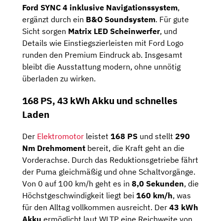
Ford SYNC 4 inklusive Navigationssystem
,
ergänzt durch ein
B&O Soundsystem
. Für gute
Sicht sorgen
Matrix LED Scheinwerfer
, und
Details wie Einstiegszierleisten mit Ford Logo
runden den Premium Eindruck ab. Insgesamt
bleibt die Ausstattung modern, ohne unnötig
überladen zu wirken.
168 PS, 43 kWh Akku und schnelles
Laden
Der
Elektromotor
leistet
168 PS
und stellt
290
Nm Drehmoment
bereit, die Kraft geht an die
Vorderachse. Durch das Reduktionsgetriebe fährt
der Puma gleichmäßig und ohne Schaltvorgänge.
Von 0 auf 100 km/h geht es in
8,0 Sekunden
, die
Höchstgeschwindigkeit liegt bei
160 km/h
, was
für den Alltag vollkommen ausreicht. Der
43 kWh
Akku
ermöglicht laut WLTP eine Reichweite von