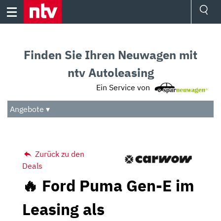
Skip
to
content
Ressorts
Sport
Finden Sie Ihren Neuwagen mit
Börse
Wetter
ntv Autoleasing
TV
Ein Service von
Video
Audio
Angebote ▾
Das Beste
Zurück zu den
Deals
🔥 Ford Puma Gen-E im
Leasing als