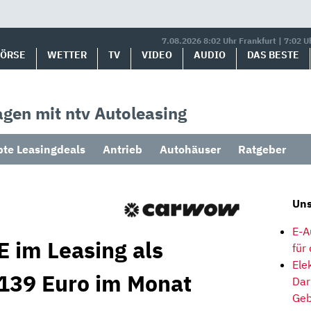
7.08.2026 8:02 Uhr Frankfurt | 7:02 U
BÖRSE
WETTER
TV
VIDEO
AUDIO
DAS BESTE
gen mit ntv Autoleasing
bte Leasingdeals
Antrieb
Autohäuser
Ratgeber
Uns
E-A
 im Leasing als
für
Ele
139 Euro im Monat
Dar
Geb