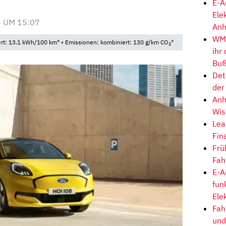
E-A
Ele
 UM 15:07
Anh
WM-
t: 13.1 kWh/100 km* • Emissionen: kombiniert: 130 g/km CO
*
2
ihr
Buß
Det
der
Anh
Wis
Lea
Fin
Frü
Fah
E-A
fun
Ele
Fah
und