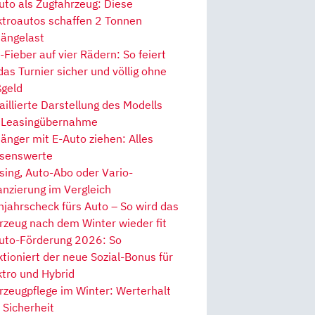
uto als Zugfahrzeug: Diese
ktroautos schaffen 2 Tonnen
ängelast
Fieber auf vier Rädern: So feiert
 das Turnier sicher und völlig ohne
geld
aillierte Darstellung des Modells
 Leasingübernahme
änger mit E-Auto ziehen: Alles
senswerte
sing, Auto-Abo oder Vario-
anzierung im Vergleich
hjahrscheck fürs Auto – So wird das
rzeug nach dem Winter wieder fit
uto-Förderung 2026: So
ktioniert der neue Sozial-Bonus für
ktro und Hybrid
rzeugpflege im Winter: Werterhalt
 Sicherheit