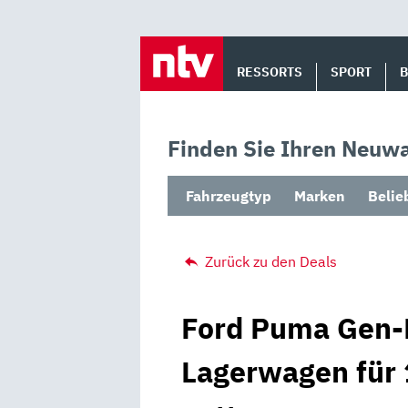
Skip
to
RESSORTS
SPORT
content
Finden Sie Ihren Neuwa
Fahrzeugtyp
Marken
Belie
Zurück zu den Deals
Ford Puma Gen-E
Lagerwagen für 