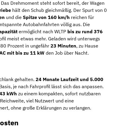
 Das Drehmoment steht sofort bereit, der Wagen
riebe
hält den Schub gleichmäßig. Der Spurt von 0
en
und die
Spitze von 160 km/h
reichen für
ntspannte Autobahnfahrten völlig aus. Die
apazität
ermöglicht nach WLTP
bis zu rund 376
rofil meist etwas mehr. Geladen wird unterwegs
f 80 Prozent in ungefähr
23 Minuten
, zu Hause
AC mit bis zu 11 kW
den Job über Nacht.
chlank gehalten.
24 Monate Laufzeit und 5.000
Basis, je nach Fahrprofil lässt sich das anpassen.
 43 kWh
zu einem kompakten, sofort nutzbaren
 Reichweite, viel Nutzwert und eine
ert, ohne große Erklärungen zu verlangen.
osten