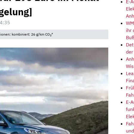
E-A
gelung]
Ele
Anh
4:35
WM-
ihr
sionen: kombiniert: 26 g/km CO
*
2
Buß
Det
der
Anh
Wis
Lea
Fin
Frü
Fah
E-A
fun
Ele
Fah
und