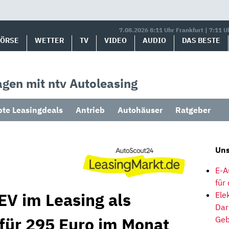
7.08.2026 8:11 Uhr Frankfurt | 7:11 U
BÖRSE
WETTER
TV
VIDEO
AUDIO
DAS BESTE
gen mit ntv Autoleasing
bte Leasingdeals
Antrieb
Autohäuser
Ratgeber
Uns
E-A
für
EV im Leasing als
Ele
Dar
 für 295 Euro im Monat
Geb