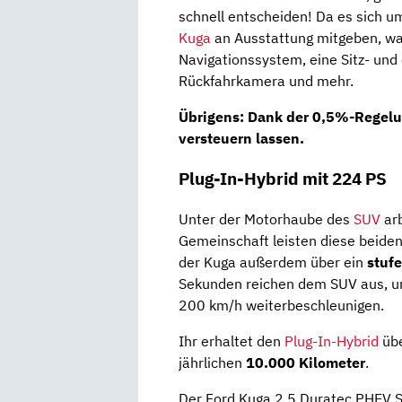
schnell entscheiden! Da es sich um
Kuga
an Ausstattung mitgeben, was 
Navigationssystem, eine Sitz- und 
Rückfahrkamera und mehr.
Übrigens: Dank der
0,5%-Regel
versteuern lassen.
Plug-In-Hybrid mit 224 PS
Unter der Motorhaube des
SUV
arb
Gemeinschaft leisten diese beide
der Kuga außerdem über ein
stuf
Sekunden reichen dem SUV aus, um
200 km/h weiterbeschleunigen.
Ihr erhaltet den
Plug-In-Hybrid
übe
jährlichen
10.000 Kilometer
.
Der Ford Kuga 2.5 Duratec PHEV S