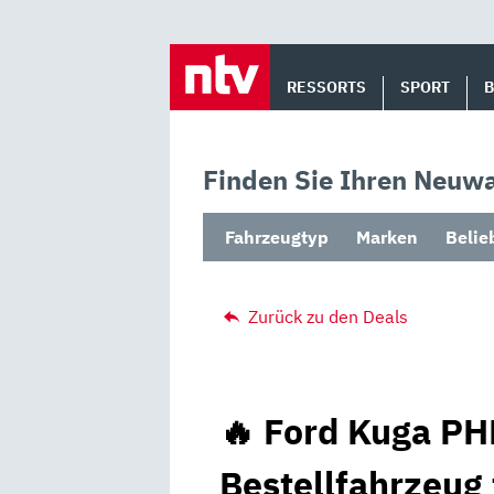
Skip
to
RESSORTS
SPORT
content
Finden Sie Ihren Neuwa
Fahrzeugtyp
Marken
Belie
Zurück zu den Deals
🔥 Ford Kuga PH
Bestellfahrzeug