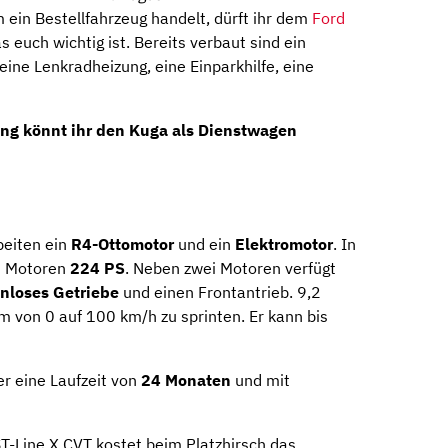
 ein Bestellfahrzeug handelt, dürft ihr dem
Ford
euch wichtig ist. Bereits verbaut sind ein
eine Lenkradheizung, eine Einparkhilfe, eine
ung
könnt ihr den Kuga als Dienstwagen
eiten ein
R4-Ottomotor
und ein
Elektromotor
. In
n Motoren
224 PS
. Neben zwei Motoren verfügt
enloses Getriebe
und einen Frontantrieb. 9,2
 von 0 auf 100 km/h zu sprinten. Er kann bis
r eine Laufzeit von
24 Monaten
und mit
T-Line X CVT kostet beim Platzhirsch das