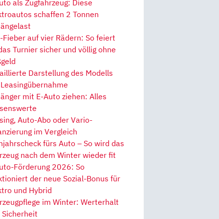
uto als Zugfahrzeug: Diese
ktroautos schaffen 2 Tonnen
ängelast
Fieber auf vier Rädern: So feiert
 das Turnier sicher und völlig ohne
geld
aillierte Darstellung des Modells
 Leasingübernahme
änger mit E-Auto ziehen: Alles
senswerte
sing, Auto-Abo oder Vario-
anzierung im Vergleich
hjahrscheck fürs Auto – So wird das
rzeug nach dem Winter wieder fit
uto-Förderung 2026: So
ktioniert der neue Sozial-Bonus für
ktro und Hybrid
rzeugpflege im Winter: Werterhalt
 Sicherheit