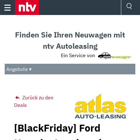
Skip
to
content
Ressorts
Sport
Finden Sie Ihren Neuwagen mit
Börse
Wetter
ntv Autoleasing
TV
Ein Service von
Video
Audio
Angebote ▾
Das Beste
Zurück zu den
Deals
[BlackFriday] Ford