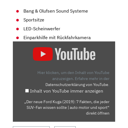
Bang & Olufsen Sound Systeme
Sportsitze
LED-Scheinwerfer
Einparkhilfe mit Rückfahrkamera
„DER
NEUE
FORD
KUGA
(2019):
Hier klicken, um den Inhalt von YouTube
7
anzuzeigen.
Erfahre mehr in der
Datenschutzerklärung von YouTube
.
FAKTEN,
Inhalt von YouTube immer anzeigen
DIE
JEDER
„Der neue Ford Kuga (2019): 7 Fakten, die jeder
SUV-
SUV-Fan wissen sollte | auto motor und sport“
FAN
direkt öffnen
WISSEN
SOLLTE