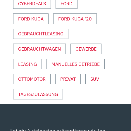
CYBERDEALS
FORD
|
AUTO
FORD KUGA
FORD KUGA '20
MOTOR
UND
SPORT“
GEBRAUCHTLEASING
VON
YOUTUBE
GEBRAUCHTWAGEN
GEWERBE
ANZEIGEN
LEASING
MANUELLES GETRIEBE
OTTOMOTOR
PRIVAT
SUV
TAGESZULASSUNG
Bei ntv Autoleasing präsentieren wir Top-