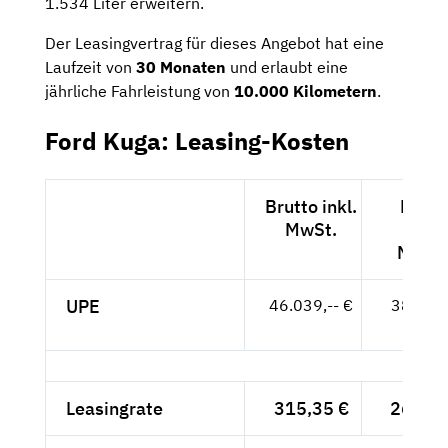
1.534 Liter erweitern.
Der Leasingvertrag für dieses Angebot hat eine
Laufzeit von
30
Monaten
und erlaubt eine
jährliche Fahrleistung von
10.000 Kilometern
.
Ford Kuga: Leasing-Kosten
Brutto inkl.
Netto
MwSt.
exkl.
MwSt
UPE
46.039,-- €
38.688,
- €
Leasingrate
315,35 €
265,--