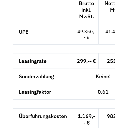
Brutto
Netto exk
inkl.
MwSt.
MwSt.
UPE
49.350,-
41.471,-- 
- €
Leasingrate
299,-- €
251,26 
Sonderzahlung
Keine!
Leasingfaktor
0,61
Überführungskosten
1.169,-
982,35 
- €