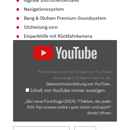
digitale Instrumententafel
Navigationssystem
Bang & Olufsen Premium-Soundsystem
Sitzheizung vorn
Einparkhilfe mit Rückfahrkamera
„DER
NEUE
FORD
KUGA
(2019):
Hier klicken, um den Inhalt von YouTube
7
anzuzeigen.
Erfahre mehr in der
Datenschutzerklärung von YouTube
.
FAKTEN,
Inhalt von YouTube immer anzeigen
DIE
JEDER
„Der neue Ford Kuga (2019): 7 Fakten, die jeder
SUV-
SUV-Fan wissen sollte | auto motor und sport“
FAN
direkt öffnen
WISSEN
SOLLTE