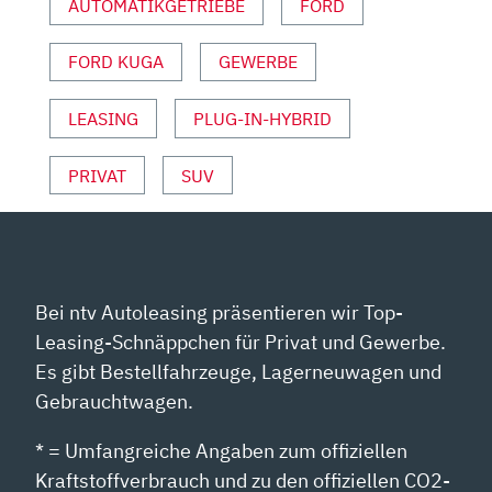
AUTOMATIKGETRIEBE
FORD
|
AUTO
FORD KUGA
GEWERBE
MOTOR
UND
SPORT“
LEASING
PLUG-IN-HYBRID
VON
YOUTUBE
PRIVAT
SUV
ANZEIGEN
Bei ntv Autoleasing präsentieren wir Top-
Leasing-Schnäppchen für Privat und Gewerbe.
Es gibt Bestellfahrzeuge, Lagerneuwagen und
Gebrauchtwagen.
* = Umfangreiche Angaben zum offiziellen
Kraftstoffverbrauch und zu den offiziellen CO2-