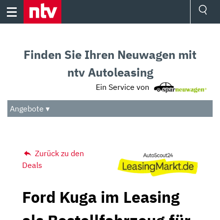
Skip
to
content
Ressorts
Sport
Finden Sie Ihren Neuwagen mit
Börse
Wetter
ntv Autoleasing
TV
Ein Service von
Video
Audio
Angebote ▾
Das Beste
Zurück zu den
Deals
Ford Kuga im Leasing