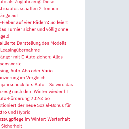
uto als Zugfahrzeug: Diese
ktroautos schaffen 2 Tonnen
ängelast
Fieber auf vier Rädern: So feiert
 das Turnier sicher und völlig ohne
geld
aillierte Darstellung des Modells
 Leasingübernahme
änger mit E-Auto ziehen: Alles
senswerte
sing, Auto-Abo oder Vario-
anzierung im Vergleich
hjahrscheck fürs Auto – So wird das
rzeug nach dem Winter wieder fit
uto-Förderung 2026: So
ktioniert der neue Sozial-Bonus für
ktro und Hybrid
rzeugpflege im Winter: Werterhalt
 Sicherheit