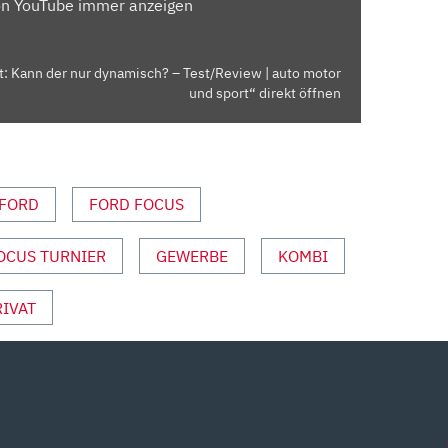
on YouTube immer anzeigen
t: Kann der nur dynamisch? – Test/Review | auto motor
und sport“ direkt öffnen
FORD
FORD FOCUS
OCUS TURNIER
GEWERBE
KOMBI
RIVAT