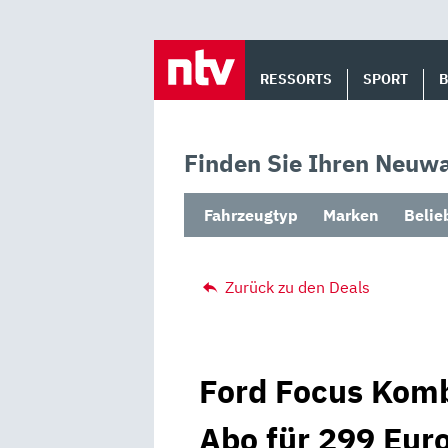
Skip
to
RESSORTS
SPORT
content
Finden Sie Ihren Neuwa
Fahrzeugtyp
Marken
Belie
Zurück zu den Deals
Ford Focus Kombi
Abo für 299 Eur