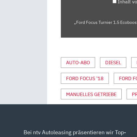
NUR
Inhalt v
DYNAMISCH?
–
TEST/REVIEW
„Ford Focus Turnier 1.5 Ecoboos
|
AUTO
MOTOR
UND
SPORT“
AUTO-ABO
DIESEL
VON
YOUTUBE
FORD FOCUS '18
FORD F
ANZEIGEN
MANUELLES GETRIEBE
P
Bei ntv Autoleasing präsentieren wir Top-