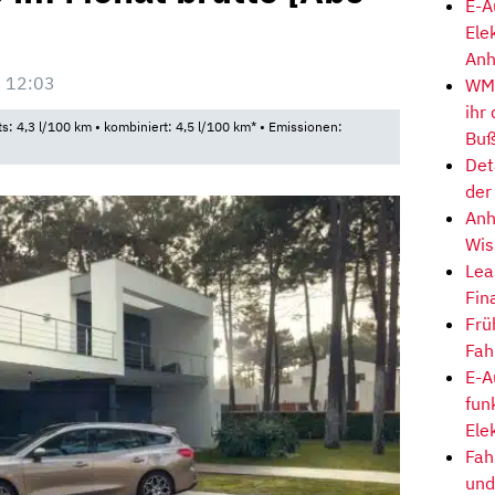
E-A
Ele
Anh
 12:03
WM-
ihr
ts: 4,3 l/100 km • kombiniert: 4,5 l/100 km* • Emissionen:
Buß
Det
der
Anh
Wis
Lea
Fin
Frü
Fah
E-A
fun
Ele
Fah
und