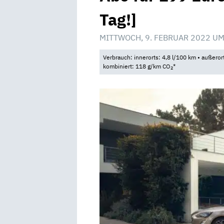
Tag!]
MITTWOCH, 9. FEBRUAR 2022 UM
Verbrauch: innerorts: 4,8 l/100 km • außeror
kombiniert: 118 g/km CO
*
2