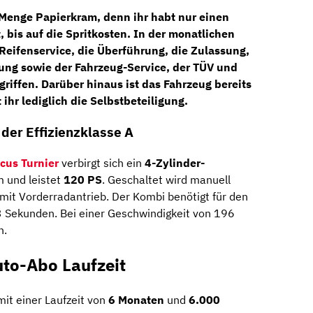
 Menge Papierkram, denn ihr habt nur einen
, bis auf die Spritkosten. In der monatlichen
Reifenservice,
die
Überführung,
die
Zulassung,
rung
sowie der
Fahrzeug-Service,
der
TÜV
und
griffen. Darüber hinaus ist das Fahrzeug bereits
 ihr lediglich die Selbstbeteiligung.
der Effizienzklasse A
cus Turnier
verbirgt sich ein
4-Zylinder-
 und leistet
120 PS
. Geschaltet wird manuell
mit Vorderradantrieb. Der Kombi benötigt für den
3 Sekunden. Bei einer Geschwindigkeit von 196
n.
uto-Abo Laufzeit
mit einer Laufzeit von
6
Monaten
und
6.000