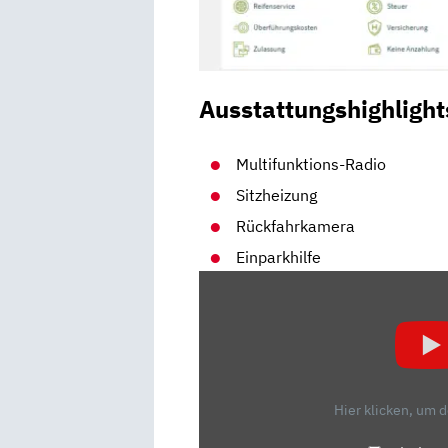
Ausstattungshighlight
Multifunktions-Radio
Sitzheizung
Rückfahrkamera
Einparkhilfe
„FORD
FOCUS
TURNIER
1.5
ECOBOOST:
KANN
Hier klicken, um 
DER