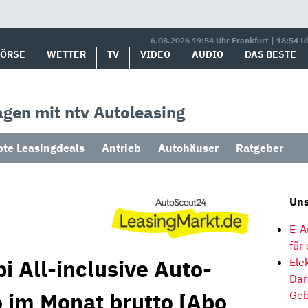
6.08.2026 19:54 Uhr Frankfurt | 18:54 U
BÖRSE
WETTER
TV
VIDEO
AUDIO
DAS BESTE
gen mit ntv Autoleasing
bte Leasingdeals
Antrieb
Autohäuser
Ratgeber
Uns
E-A
für
 All-inclusive Auto-
Ele
Dar
o im Monat brutto [Abo
Geb