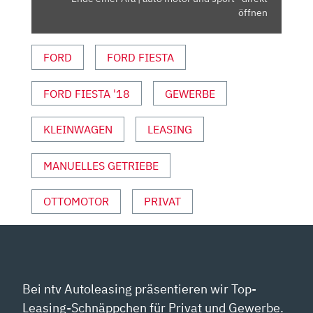
EINER
öffnen
ÄRA
|
FORD
FORD FIESTA
AUTO
MOTOR
FORD FIESTA '18
GEWERBE
UND
SPORT“
VON
KLEINWAGEN
LEASING
YOUTUBE
ANZEIGEN
MANUELLES GETRIEBE
OTTOMOTOR
PRIVAT
Bei ntv Autoleasing präsentieren wir Top-
Leasing-Schnäppchen für Privat und Gewerbe.