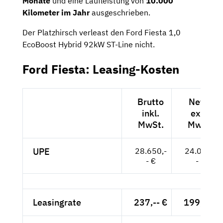
Monate
und eine Laufleistung von
10.000
Kilometer im Jahr
ausgeschrieben.
Der Platzhirsch verleast den Ford Fiesta 1,0
EcoBoost Hybrid 92kW ST-Line nicht.
Ford Fiesta: Leasing-Kosten
Brutto
Netto
inkl.
exkl.
MwSt.
MwSt.
UPE
28.650,-
24.076,-
- €
- €
Leasingrate
237,-- €
199,-- €