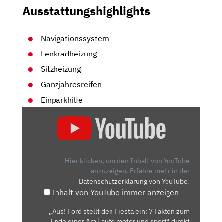
Ausstattungshighlights
Navigationssystem
Lenkradheizung
Sitzheizung
Ganzjahresreifen
Einparkhilfe
„AUS!
FORD
STELLT
DEN
FIESTA
Hier klicken, um den Inhalt von YouTube
EIN:
anzuzeigen.
Erfahre mehr in der
Datenschutzerklärung von YouTube
.
7
Inhalt von YouTube immer anzeigen
FAKTEN
ZUM
„Aus! Ford stellt den Fiesta ein: 7 Fakten zum
ENDE
Ende einer Ära | auto motor und sport“ direkt