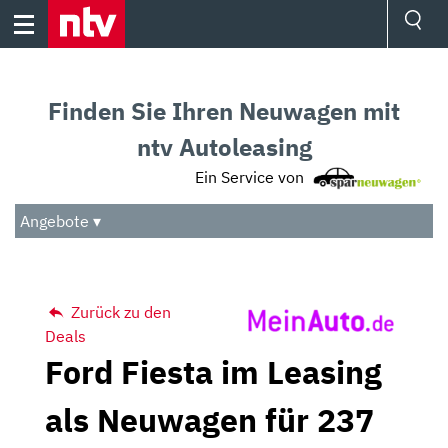
Skip
to
content
Ressorts
Sport
Finden Sie Ihren Neuwagen mit
Börse
Wetter
ntv Autoleasing
TV
Ein Service von
Video
Audio
Angebote ▾
Das Beste
Zurück zu den
Deals
Ford Fiesta im Leasing
als Neuwagen für 237