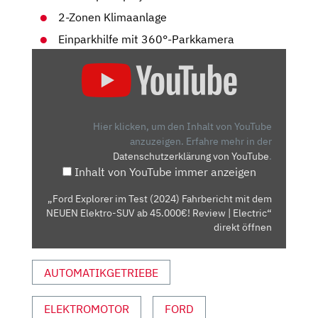
2-Zonen Klimaanlage
Einparkhilfe mit 360°-Parkkamera
„FORD
EXPLORER
IM
TEST
(2024)
Hier klicken, um den Inhalt von YouTube
FAHRBERICHT
anzuzeigen.
Erfahre mehr in der
Datenschutzerklärung von YouTube
.
MIT
Inhalt von YouTube immer anzeigen
DEM
NEUEN
„Ford Explorer im Test (2024) Fahrbericht mit dem
ELEKTRO-
NEUEN Elektro-SUV ab 45.000€! Review | Electric“
SUV
direkt öffnen
AB
45.000€!
AUTOMATIKGETRIEBE
REVIEW
|
ELEKTROMOTOR
FORD
ELECTRIC“