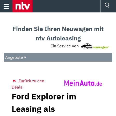
Skip
to
content
Ressorts
Sport
Finden Sie Ihren Neuwagen mit
Börse
Wetter
ntv Autoleasing
TV
Ein Service von
Video
Audio
Angebote ▾
Das Beste
Zurück zu den
Deals
Ford Explorer im
Leasing als