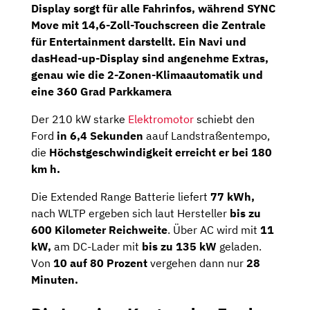
Display
sorgt für alle Fahrinfos, während
SYNC
Move mit 14,6-Zoll-Touchscreen
die Zentrale
für Entertainment darstellt. Ein
Navi
und
das
Head-up-Display
sind angenehme Extras,
genau wie die
2-Zonen-Klimaautomatik
und
eine
360 Grad Parkkamera
Der 210 kW starke
Elektromotor
schiebt den
Ford
in 6,4 Sekunden
aauf Landstraßentempo,
die
Höchstgeschwindigkeit erreicht er bei 180
km h.
Die Extended Range Batterie liefert
77 kWh,
nach WLTP ergeben sich laut Hersteller
bis zu
600 Kilometer Reichweite
. Über AC wird mit
11
kW,
am DC-Lader mit
bis zu 135 kW
geladen.
Von
10 auf 80 Prozent
vergehen dann nur
28
Minuten.