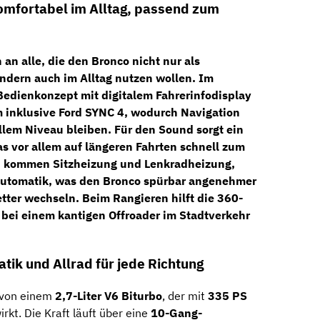
omfortabel im Alltag, passend zum
h an alle, die den Bronco nicht nur als
dern auch im Alltag nutzen wollen. Im
 Bedienkonzept mit
digitalem Fahrerinfodisplay
 inklusive Ford SYNC 4
, wodurch Navigation
llem Niveau bleiben. Für den Sound sorgt ein
as vor allem auf längeren Fahrten schnell zum
zu kommen
Sitzheizung und Lenkradheizung
,
utomatik
, was den Bronco spürbar angenehmer
ter wechseln. Beim Rangieren hilft die
360-
t bei einem kantigen Offroader im Stadtverkehr
ik und Allrad für jede Richtung
von einem
2,7-Liter V6 Biturbo
, der mit
335 PS
rkt. Die Kraft läuft über eine
10-Gang-