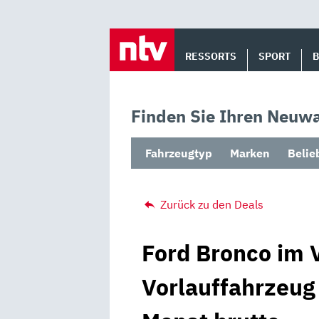
Skip
to
RESSORTS
SPORT
content
Finden Sie Ihren Neuwa
Fahrzeugtyp
Marken
Belie
Zurück zu den Deals
Ford Bronco im V
Vorlauffahrzeug 