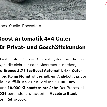
→
onco; Quelle: Pressefoto
Boost Automatik 4×4 Outer
für Privat- und Geschäftskunden
d mit echtem Offroad-Charakter, der Ford Bronco
en, die nicht nur nach Abenteuer aussehen,
rd Bronco 2.7 l EcoBoost Automatik 4×4 Outer
 brutto im Monat
ist deshalb ein Angebot, das vor
tur auffällt. Kalkuliert wird mit
1.000 Euro
und
10.000 Kilometern pro Jahr
. Der Bronco ist
2026
bereitstehen, lackiert in
Absolute Black
gen Retro-Look.