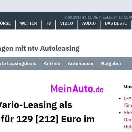
7.08.2026 19:11 Uhr Frankfurt | 18:11 U
BÖRSE
WETTER
TV
VIDEO
AUDIO
DAS BESTE
gen mit ntv Autoleasing
bte Leasingdeals
Antrieb
Autohäuser
Ratgeber
Uns
E-A
ario-Leasing als
für
Ele
für 129 [212] Euro im
Dar
Geb