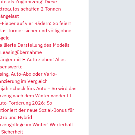
uto als Zugfahrzeug: Diese
ktroautos schaffen 2 Tonnen
ängelast
Fieber auf vier Rädern: So feiert
 das Turnier sicher und völlig ohne
geld
aillierte Darstellung des Modells
 Leasingübernahme
änger mit E-Auto ziehen: Alles
senswerte
sing, Auto-Abo oder Vario-
anzierung im Vergleich
hjahrscheck fürs Auto – So wird das
rzeug nach dem Winter wieder fit
uto-Förderung 2026: So
ktioniert der neue Sozial-Bonus für
ktro und Hybrid
rzeugpflege im Winter: Werterhalt
 Sicherheit