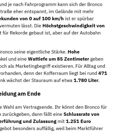
 und je nach Fahrprogramm kann sich der Bronco
 Straße eher entspannt, im Gelände mit mehr
ekunden von 0 auf 100 km/h
ist er spürbar
k vermuten lässt. Die
Höchstgeschwindigkeit von
ht für Rekorde gebaut ist, aber auf der Autobahn
Bronco seine eigentliche Stärke.
Hohe
nkel und eine
Wattiefe um 85 Zentimeter
geben
ch als Marketingbegriff existieren. Für Alltag und
orhanden, denn der Kofferraum liegt bei rund
471
ank wächst der Stauraum auf etwa
1.780 Liter
.
heidung am Ende
die Wahl am Vertragsende. Ihr könnt den Bronco für
zurückgeben, dann fällt eine
Schlussrate von
erführung und Zulassung
mit
1.251 Euro
ngebot besonders auffällig, weil beim Marktführer