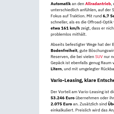
Automatik
an den
Allradantrieb
,
unterschiedlich anfühlen, auf der
Fokus auf Traktion. Mit rund
6,7 S
schneller, als es die Offroad-Opti
etwa 161 km/h
zeigt, dass er nic
problemlos mithält.
Abseits befestigter Wege hat der 
Bodenfreiheit
, gute Böschungswi
Reserven, die bei vielen
SUV
nur no
Gepäck ist ebenfalls genug Raum v
Litern
, und mit umgelegter Rückb
Vario-Leasing, klare Entsc
Der Vorteil am Vario-Leasing ist 
53.246 Euro
übernehmen oder ihn 
2.075 Euro
an. Zusätzlich sind
Üb
einkalkuliert. Preislich wird das A