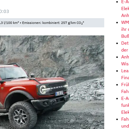
E-A
Ele
0:03
Anh
WM-
,3 l/100 km* • Emissionen: kombiniert: 257 g/km CO
*
2
ihr
Buß
Det
der
Anh
Wis
Lea
Fin
Frü
Fah
E-A
fun
Ele
Fah
und