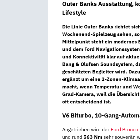
Outer Banks Ausstattung, k
Lifestyle
Die Linie
Outer Banks
richtet sic
Wochenend-Spielzeug sehen, son
Mittelpunkt steht ein modernes
und dem
Ford Navigationssystem
und Konnektivität klar auf aktue
Bang & Olufsen Soundsystem
, d
geschätzten Begleiter wird. Da
ergänzt um eine
2-Zonen-Klimaa
macht, wenn Temperatur und Wet
Grad-Kamera
, weil die Übersich
oft entscheidend ist.
V6 Biturbo, 10-Gang-Automat
Angetrieben wird der
Ford Bronco
und rund
563 Nm
sehr souverän wi