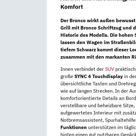
Komfort
Der Bronco wirkt außen bewusst k
Grill mit Bronco Schriftzug und d
Historie des Modells. Die hohen
lassen den Wagen im Straßenbild 
tiefem Schwarz kommt dieser Loo
zusammen mit den markanten Räd
Innen verbindet der
SUV
praktisch
große
SYNC 4 Touchdisplay
in de
übersichtliche Tasten und Drehreg
wie auf langen Strecken. In der Au
komfortorientierte Details an Bord
verstellbare und beheizbare Sitze
aufgewertetes Interieur mit zusät
Notbremsassistent, Spurhaltehilf
Funktionen
unterstützen im täglic
hinten einen gut nutzbaren Gepä