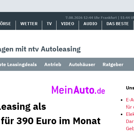
7.08.2026 12:44 Uhr Frankfurt | 11:44 U
BÖRSE
WETTER
TV
VIDEO
AUDIO
DAS BESTE
gen mit ntv Autoleasing
bte Leasingdeals
Antrieb
Autohäuser
Ratgeber
Uns
E-A
easing als
für
Ele
 für 390 Euro im Monat
Dar
Geb