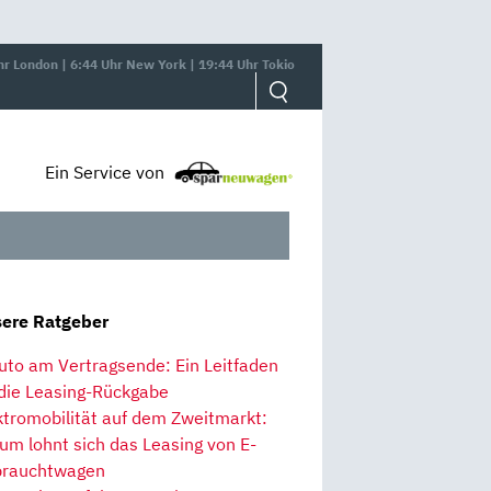
hr London | 6:44 Uhr New York | 19:44 Uhr Tokio
Ein Service von
ere Ratgeber
uto am Vertragsende: Ein Leitfaden
 die Leasing-Rückgabe
ktromobilität auf dem Zweitmarkt:
um lohnt sich das Leasing von E-
rauchtwagen