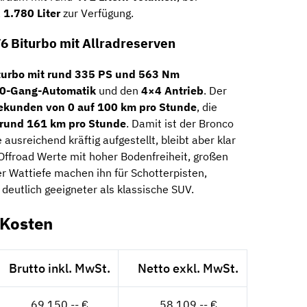
a
1.780 Liter
zur Verfügung.
6 Biturbo mit Allradreserven
turbo mit rund 335 PS und 563 Nm
0-Gang-Automatik
und den
4×4 Antrieb
. Der
ekunden von 0 auf 100 km pro Stunde
, die
 rund 161 km pro Stunde
. Damit ist der Bronco
usreichend kräftig aufgestellt, bleibt aber klar
Offroad Werte mit hoher Bodenfreiheit, großen
r Wattiefe machen ihn für Schotterpisten,
eutlich geeigneter als klassische SUV.
-Kosten
Brutto inkl. MwSt.
Netto exkl. MwSt.
69.150,-- €
58.109,-- €