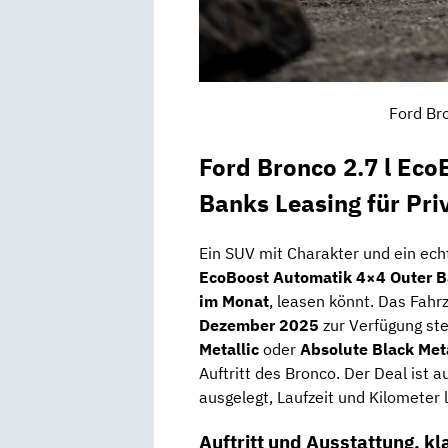
Ford Br
Ford Bronco 2.7 l Eco
Banks Leasing für Pr
Ein SUV mit Charakter und ein ech
EcoBoost Automatik 4×4 Outer 
im Monat
, leasen könnt. Das Fahrz
Dezember 2025
zur Verfügung st
Metallic
oder
Absolute Black Meta
Auftritt des Bronco. Der Deal ist a
ausgelegt, Laufzeit und Kilometer 
Auftritt und Ausstattung, k