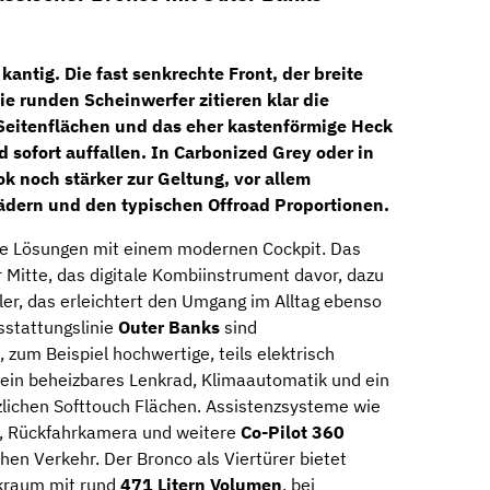
antig. Die fast senkrechte Front, der breite
ie runden Scheinwerfer zitieren klar die
 Seitenflächen und das eher kastenförmige Heck
sofort auffallen. In Carbonized Grey oder in
k noch stärker zur Geltung, vor allem
ern und den typischen Offroad Proportionen.
e Lösungen mit einem modernen Cockpit. Das
r Mitte, das digitale Kombiinstrument davor, dazu
ler, das erleichtert den Umgang im Alltag ebenso
sstattungslinie
Outer Banks
sind
, zum Beispiel hochwertige, teils elektrisch
, ein beheizbares Lenkrad, Klimaautomatik und ein
zlichen Softtouch Flächen. Assistenzsysteme wie
e, Rückfahrkamera und weitere
Co-Pilot 360
hen Verkehr. Der Bronco als Viertürer bietet
ckraum mit rund
471 Litern Volumen
, bei