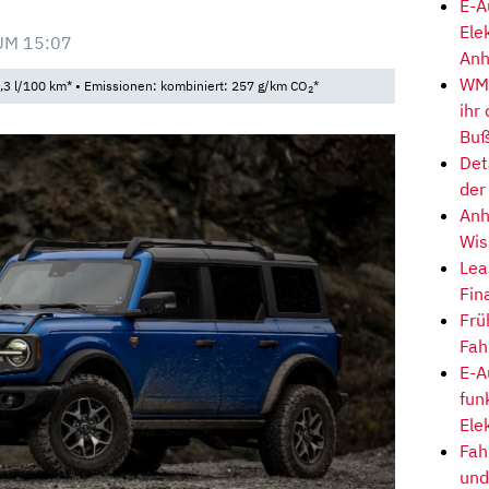
E-A
Ele
UM 15:07
Anh
WM-
,3 l/100 km* • Emissionen: kombiniert: 257 g/km CO
*
2
ihr
Buß
Det
der
Anh
Wis
Lea
Fin
Frü
Fah
E-A
fun
Ele
Fah
und