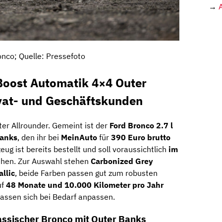
→
onco; Quelle: Pressefoto
Boost Automatik 4×4 Outer
ivat- und Geschäftskunden
ter Allrounder. Gemeint ist der
Ford Bronco 2.7 l
Banks
, den ihr bei
MeinAuto
für
390 Euro brutto
eug ist bereits bestellt und soll voraussichtlich
im
ehen. Zur Auswahl stehen
Carbonized Grey
llic
, beide Farben passen gut zum robusten
uf
48 Monate und 10.000 Kilometer pro Jahr
lassen sich bei Bedarf anpassen.
lassischer Bronco mit Outer Banks