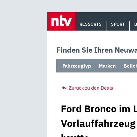
Skip
to
RESSORTS
SPORT
content
Finden Sie Ihren Neuwa
Fahrzeugtyp
Marken
Belie
Zurück zu den Deals
Ford Bronco im L
Vorlauffahrzeug