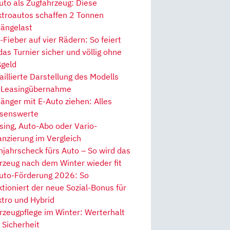
uto als Zugfahrzeug: Diese
ktroautos schaffen 2 Tonnen
ängelast
Fieber auf vier Rädern: So feiert
 das Turnier sicher und völlig ohne
geld
aillierte Darstellung des Modells
 Leasingübernahme
änger mit E-Auto ziehen: Alles
senswerte
sing, Auto-Abo oder Vario-
anzierung im Vergleich
hjahrscheck fürs Auto – So wird das
rzeug nach dem Winter wieder fit
uto-Förderung 2026: So
ktioniert der neue Sozial-Bonus für
ktro und Hybrid
rzeugpflege im Winter: Werterhalt
 Sicherheit