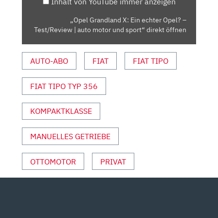
Inhalt von YouTube immer anzeigen
TEST/REVIEW
|
„Opel Grandland X: Ein echter Opel? –
AUTO
Test/Review | auto motor und sport“ direkt öffnen
MOTOR
UND
AUTO-ABO
FIAT
FIAT TIPO
SPORT“
VON
YOUTUBE
FIAT TIPO TYP 356
ANZEIGEN
KOMPAKTKLASSE
MANUELLES GETRIEBE
OTTOMOTOR
PRIVAT