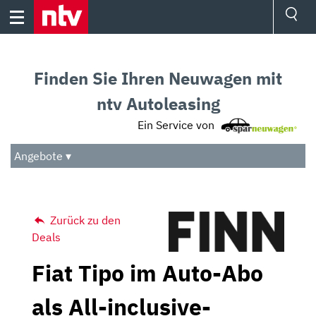
Skip
to
content
Ressorts
Sport
Finden Sie Ihren Neuwagen mit
Börse
Wetter
ntv Autoleasing
TV
Ein Service von
Video
Audio
Angebote ▾
Das Beste
Zurück zu den
Deals
Fiat Tipo im Auto-Abo
als All-inclusive-