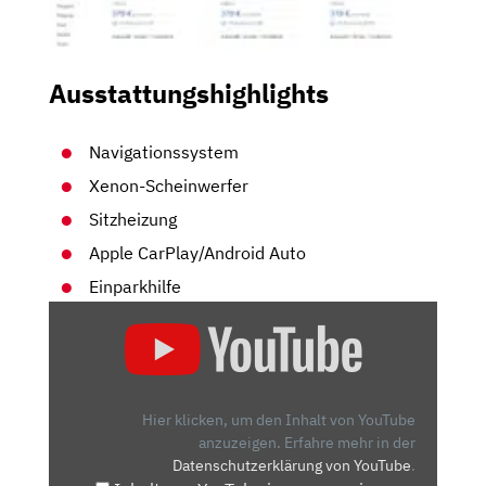
Ausstattungshighlights
Navigationssystem
Xenon-Scheinwerfer
Sitzheizung
Apple CarPlay/Android Auto
Einparkhilfe
„OPEL
GRANDLAND
X:
EIN
ECHTER
Hier klicken, um den Inhalt von YouTube
OPEL?
anzuzeigen.
Erfahre mehr in der
Datenschutzerklärung von YouTube
.
–