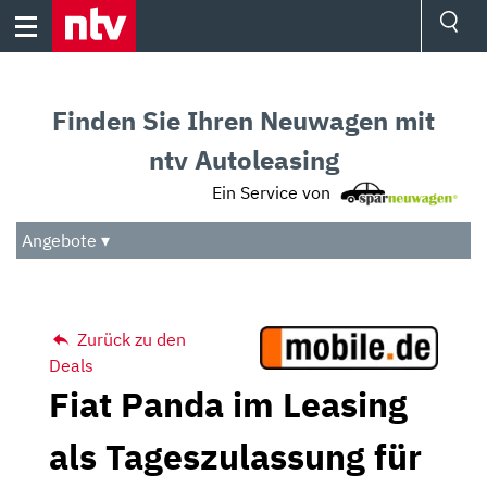
Skip
to
content
Ressorts
Sport
Finden Sie Ihren Neuwagen mit
Börse
Wetter
ntv Autoleasing
TV
Ein Service von
Video
Audio
Angebote ▾
Das Beste
Zurück zu den
Deals
Fiat Panda im Leasing
als Tageszulassung für