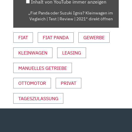
Inhalt von YouTube immer anzeigen
VEGLEICH
|
„Fiat Panda oder Suzuki Ignis? Kleinwagen im
TEST
Vegleich | Test | Review | 2021“ direkt öffnen
|
REVIEW
FIAT
FIAT PANDA
GEWERBE
|
2021“
VON
KLEINWAGEN
LEASING
YOUTUBE
ANZEIGEN
MANUELLES GETRIEBE
OTTOMOTOR
PRIVAT
TAGESZULASSUNG