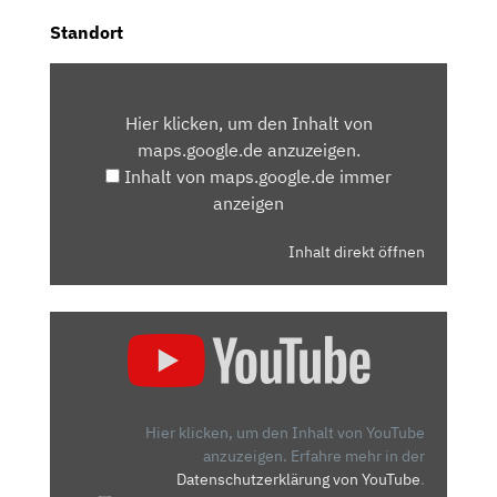
Standort
INHALT
VON
Hier klicken, um den Inhalt von
MAPS.GOOGLE.DE
maps.google.de anzuzeigen.
ANZEIGEN
Inhalt von maps.google.de immer
anzeigen
Inhalt direkt öffnen
„FIAT
PANDA
ODER
SUZUKI
IGNIS?
Hier klicken, um den Inhalt von YouTube
KLEINWAGEN
anzuzeigen.
Erfahre mehr in der
Datenschutzerklärung von YouTube
.
IM