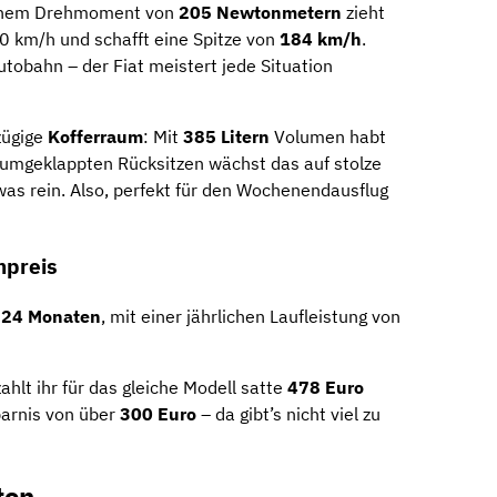
t einem Drehmoment von
205 Newtonmetern
zieht
0 km/h und schafft eine Spitze von
184 km/h
.
Autobahn – der Fiat meistert jede Situation
ßzügige
Kofferraum
: Mit
385 Litern
Volumen habt
i umgeklappten Rücksitzen wächst das auf stolze
was rein. Also, perfekt für den Wochenendausflug
npreis
n
24 Monaten
, mit einer jährlichen Laufleistung von
hlt ihr für das gleiche Modell satte
478 Euro
sparnis von über
300 Euro
– da gibt’s nicht viel zu
ten