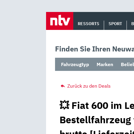
Skip
to
RESSORTS
SPORT
content
Finden Sie Ihren Neuwa
Fahrzeugtyp
Marken
Belie
Zurück zu den Deals
💥 Fiat 600 im L
Bestellfahrzeug