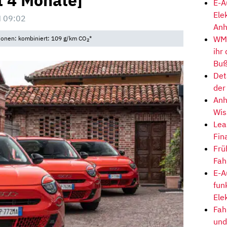
it 4 Monate]
E-A
Ele
 09:02
Anh
WM-
sionen: kombiniert: 109 g/km CO
*
2
ihr
Buß
Det
der
Anh
Wis
Lea
Fin
Frü
Fah
E-A
fun
Ele
Fah
und