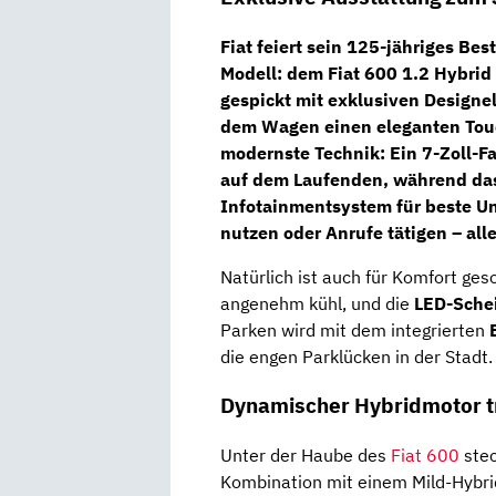
Fiat feiert sein 125-jähriges B
Modell: dem
Fiat 600 1.2 Hybrid
gespickt mit exklusiven Designe
dem Wagen einen eleganten Touc
modernste Technik: Ein
7-Zoll-F
auf dem Laufenden, während da
Infotainmentsystem
für beste Un
nutzen oder Anrufe tätigen – all
Natürlich ist auch für Komfort ges
angenehm kühl, und die
LED-Sche
Parken wird mit dem integrierten
die engen Parklücken in der Stadt.
Dynamischer Hybridmotor tri
Unter der Haube des
Fiat 600
stec
Kombination mit einem Mild-Hybr