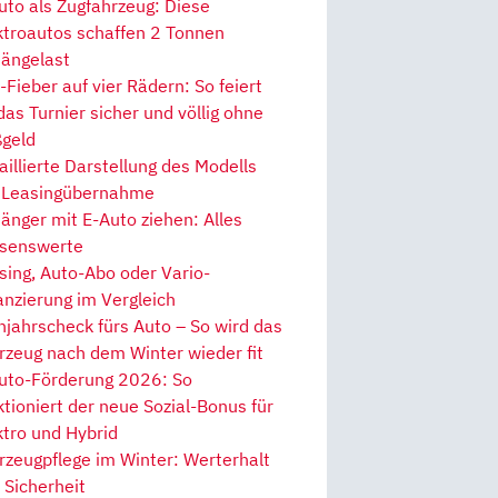
uto als Zugfahrzeug: Diese
ktroautos schaffen 2 Tonnen
ängelast
Fieber auf vier Rädern: So feiert
 das Turnier sicher und völlig ohne
geld
aillierte Darstellung des Modells
 Leasingübernahme
änger mit E-Auto ziehen: Alles
senswerte
sing, Auto-Abo oder Vario-
anzierung im Vergleich
hjahrscheck fürs Auto – So wird das
rzeug nach dem Winter wieder fit
uto-Förderung 2026: So
ktioniert der neue Sozial-Bonus für
ktro und Hybrid
rzeugpflege im Winter: Werterhalt
 Sicherheit