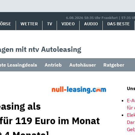
6.08.2026 18:35 Uhr Frankfurt | 17:35 U
BÖRSE
WETTER
TV
VIDEO
AUDIO
DAS BESTE
gen mit ntv Autoleasing
bte Leasingdeals
Antrieb
Autohäuser
Ratgeber
Uns
E-A
easing als
für
Ele
 für 119 Euro im Monat
Dar
Geb