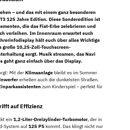
estehen – und das mit einem ganz besonderen
 T3 125 Jahre Edition
. Diese Sonderedition ist
lementen, die das Fiat-Erbe zelebrieren und
h verleihen. Im Innenraum erwartet euch
ahrerinfodisplay
hält euch über alles Wichtige
s große
10,25-Zoll-Touchscreen-
terhaltung sorgt. Musik streamen, das Navi
es geht ganz einfach über das Display.
orgt: Mit der
Klimaanlage
bleibt es im Sommer
inwerfer
erhellen auch die dunkelsten Straßen.
Einparkassistenten
zum Kinderspiel – perfekt für
fft auf Effizienz
kt ein
1,2-Liter-Dreizylinder-Turbomotor
, der in
id-System auf
125 PS
kommt. Das klingt nicht nur