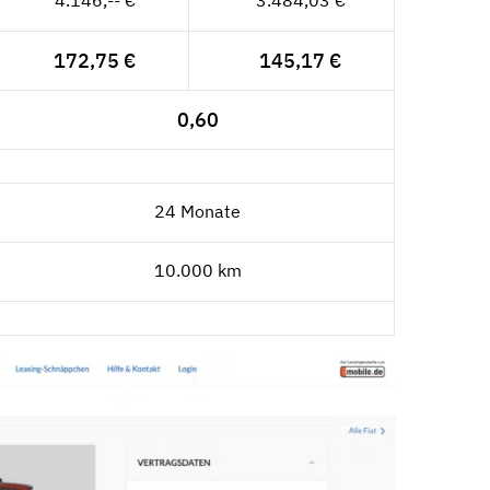
4.146,-- €
3.484,03 €
172,75 €
145,17 €
0,60
24 Monate
10.000 km