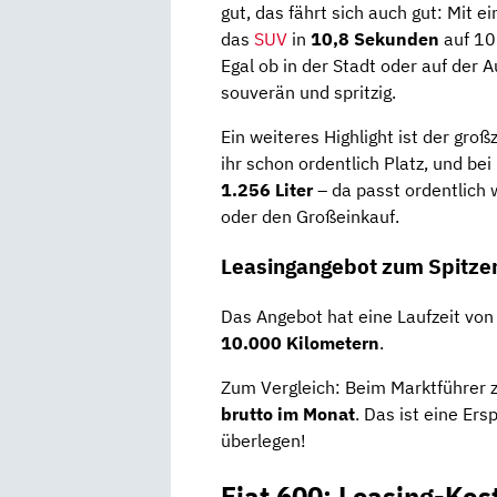
gut, das fährt sich auch gut: Mi
das
SUV
in
10,8 Sekunden
auf 10
Egal ob in der Stadt oder auf der 
souverän und spritzig.
Ein weiteres Highlight ist der gro
ihr schon ordentlich Platz, und be
1.256 Liter
– da passt ordentlich 
oder den Großeinkauf.
Leasingangebot zum Spitze
Das Angebot hat eine Laufzeit vo
10.000 Kilometern
.
Zum Vergleich: Beim Marktführer za
brutto im Monat
. Das ist eine Er
überlegen!
Fiat 600: Leasing-Kos