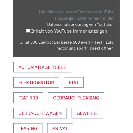
DER
BESTE
Hier klicken, um den Inhalt von YouTube
500
anzuzeigen.
Erfahre mehr in der
Datenschutzerklärung von YouTube
.
EVER!
Inhalt von YouTube immer anzeigen
–
TEST
„Fiat 500 Elektro: Der beste 500 ever! – Test | auto
|
motor und sport“ direkt öffnen
AUTO
MOTOR
AUTOMATIKGETRIEBE
UND
SPORT“
VON
ELEKTROMOTOR
FIAT
YOUTUBE
ANZEIGEN
FIAT 500
GEBRAUCHTLEASING
GEBRAUCHTWAGEN
GEWERBE
LEASING
PRIVAT