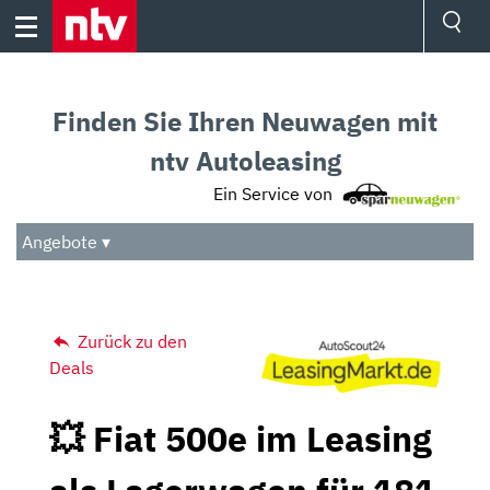
Skip
to
content
Ressorts
Sport
Finden Sie Ihren Neuwagen mit
Börse
Wetter
ntv Autoleasing
TV
Ein Service von
Video
Audio
Angebote ▾
Das Beste
Zurück zu den
Deals
💥 Fiat 500e im Leasing