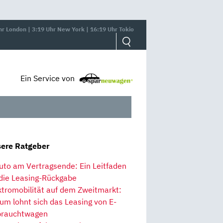
hr London | 3:19 Uhr New York | 16:19 Uhr Tokio
Ein Service von
ere Ratgeber
uto am Vertragsende: Ein Leitfaden
 die Leasing-Rückgabe
ktromobilität auf dem Zweitmarkt:
um lohnt sich das Leasing von E-
rauchtwagen