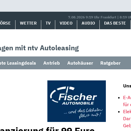
7.08.2026 9:19 Uhr Frankfurt | 8:19 U
BÖRSE
WETTER
TV
VIDEO
AUDIO
DAS BESTE
gen mit ntv Autoleasing
bte Leasingdeals
Antrieb
Autohäuser
Ratgeber
Uns
E-A
für
Ele
Dar
Geb
nanzierung für 99 Euro