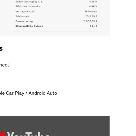
s
nect
+
le Car Play / Android Auto