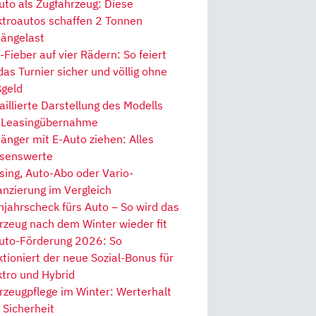
uto als Zugfahrzeug: Diese
ktroautos schaffen 2 Tonnen
ängelast
Fieber auf vier Rädern: So feiert
 das Turnier sicher und völlig ohne
geld
aillierte Darstellung des Modells
 Leasingübernahme
änger mit E-Auto ziehen: Alles
senswerte
sing, Auto-Abo oder Vario-
anzierung im Vergleich
hjahrscheck fürs Auto – So wird das
rzeug nach dem Winter wieder fit
uto-Förderung 2026: So
ktioniert der neue Sozial-Bonus für
ktro und Hybrid
rzeugpflege im Winter: Werterhalt
 Sicherheit