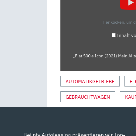
ICON
(2021)
MEIN
Hier klicken, um 
ALLTAGS-
CHECK!
Inhalt v
✔️
FAHRBERICHT
|
„Fiat 500 e Icon (2021) Mein Allt
REVIEW
|
TEST
AUTOMATIKGETRIEBE
EL
|
REICHWEITE
GEBRAUCHTWAGEN
KAU
|
LADEN“
VON
YOUTUBE
ANZEIGEN
Bei ntv Autoleasing präsentieren wir Top-