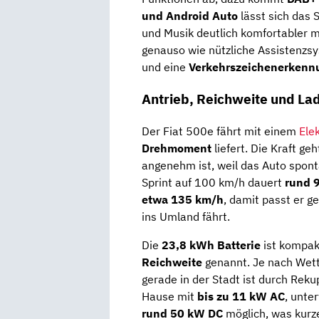
und Android Auto
lässt sich das 
und Musik deutlich komfortabler 
genauso wie nützliche Assistenzs
und eine
Verkehrszeichenerkenn
Antrieb, Reichweite und La
Der Fiat 500e fährt mit einem
Ele
Drehmoment
liefert. Die Kraft g
angenehm ist, weil das Auto spont
Sprint auf 100 km/h dauert
rund 
etwa 135 km/h
, damit passt er g
ins Umland fährt.
Die
23,8 kWh Batterie
ist kompak
Reichweite
genannt. Je nach Wette
gerade in der Stadt ist durch Rek
Hause mit
bis zu 11 kW AC
, unte
rund 50 kW DC
möglich, was kurz