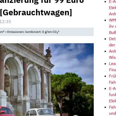
E-A
Ele
 [Gebrauchtwagen]
Anh
WM-
 12:35
ihr
Buß
km* • Emissionen: kombiniert: 0 g/km CO
*
2
Det
der
Anh
Wis
Lea
Fin
Frü
Fah
E-A
fun
Ele
Fah
und