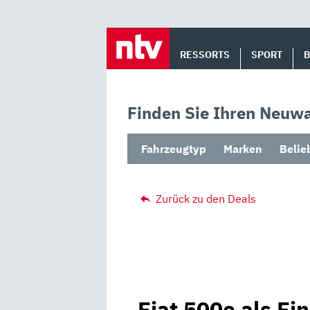
Skip
to
RESSORTS
SPORT
content
Finden Sie Ihren Neuwa
Fahrzeugtyp
Marken
Belie
Zurück zu den Deals
Fiat 500e als Fi