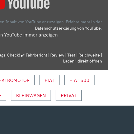
den Inhalt von YouTube anzuzeigen.
Erfahre mehr in der
Datenschutzerklärung von YouTube
.
on YouTube immer anzeigen
ags-Check! ✔️ Fahrbericht | Review | Test | Reichweite |
Laden“ direkt öffnen
EKTROMOTOR
FIAT
FIAT 500
F
KLEINWAGEN
PRIVAT