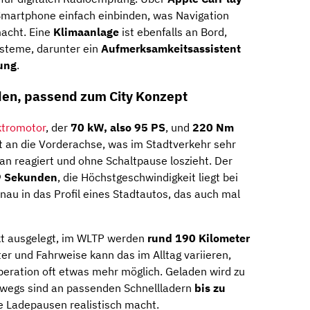
Smartphone einfach einbinden, was Navigation
macht. Eine
Klimaanlage
ist ebenfalls an Bord,
ysteme, darunter ein
Aufmerksamkeitsassistent
ung
.
den, passend zum City Konzept
ktromotor
, der
70 kW, also 95 PS
, und
220 Nm
eht an die Vorderachse, was im Stadtverkehr sehr
an reagiert und ohne Schaltpause loszieht. Der
9 Sekunden
, die Höchstgeschwindigkeit liegt bei
enau in das Profil eines Stadtautos, das auch mal
t ausgelegt, im WLTP werden
rund 190 Kilometer
r und Fahrweise kann das im Alltag variieren,
uperation oft etwas mehr möglich. Geladen wird zu
rwegs sind an passenden Schnellladern
bis zu
e Ladepausen realistisch macht.