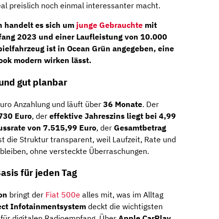
al preislich noch einmal interessanter macht.
 handelt es sich um
junge Gebrauchte
mit
nfang 2023
und einer Laufleistung von
10.000
pielfahrzeug ist in
Ocean Grün
angegeben, eine
Look modern wirken lässt.
 und gut planbar
Euro Anzahlung und läuft über
36 Monate
. Der
.730 Euro
, der
effektive Jahreszins liegt bei 4,99
ussrate von 7.515,99 Euro
, der
Gesamtbetrag
st die Struktur transparent, weil Laufzeit, Rate und
 bleiben, ohne versteckte Überraschungen.
asis für jeden Tag
on
bringt der
Fiat 500e
alles mit, was im Alltag
ect Infotainmentsystem
deckt die wichtigsten
für digitalen Radioempfang. Über
Apple CarPlay